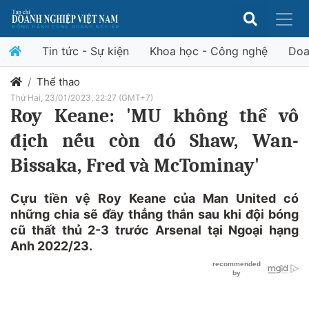
Tin tức - Sự kiện
Khoa học - Công nghệ
Doa
Thể thao
Thứ Hai, 23/01/2023, 22:27 (GMT+7)
Roy Keane: 'MU không thể vô
địch nếu còn đó Shaw, Wan-
Bissaka, Fred và McTominay'
Cựu tiền vệ Roy Keane của Man United có
những chia sẽ đầy thẳng thắn sau khi đội bóng
cũ thất thủ 2-3 trước Arsenal tại Ngoại hạng
Anh 2022/23.