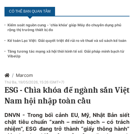
CÓ THỂ BẠN QUAN TÂM
Kiểm soát nguồn cung - 'chìa khóa' giúp Máy đo chuyên dụng phủ
rộng thị trường thiết bị đo
Kế toán Lạc Việt: Giải quyết triệt để rủi ro về thuế và sổ sách kế toán
Tăng tương tác mạng xã hội thời kinh tế số: Giải pháp minh bạch từ
VibeUp
Marcom
Thứ Ba, 19/05/2026, 15:26 (GMT+7)
ESG - Chìa khóa để ngành sắn Việt
Nam hội nhập toàn cầu
DNVN - Trong bối cảnh EU, Mỹ, Nhật Bản siết
chặt tiêu chuẩn “xanh – minh bạch – có trách
nhiệm”, ESG đang trở thành “giấy thông hành”