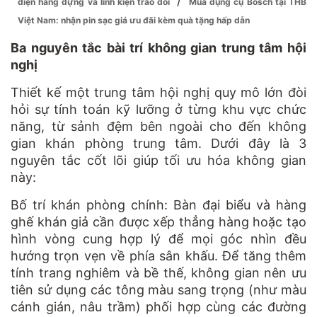
/
diện hàng dựng và linh kiện tráo đổi
Mua dụng cụ Bosch tại THB
Việt Nam: nhận pin sạc giá ưu đãi kèm quà tặng hấp dẫn
Ba nguyên tắc bài trí không gian trung tâm hội
nghị
Thiết kế một trung tâm hội nghị quy mô lớn đòi
hỏi sự tính toán kỹ lưỡng ở từng khu vực chức
năng, từ sảnh đệm bên ngoài cho đến không
gian khán phòng trung tâm. Dưới đây là 3
nguyên tắc cốt lõi giúp tối ưu hóa không gian
này:
Bố trí khán phòng chính: Bàn đại biểu và hàng
ghế khán giả cần được xếp thẳng hàng hoặc tạo
hình vòng cung hợp lý để mọi góc nhìn đều
hướng trọn vẹn về phía sân khấu. Để tăng thêm
tính trang nghiêm và bề thế, không gian nên ưu
tiên sử dụng các tông màu sang trọng (như màu
cánh gián, nâu trầm) phối hợp cùng các đường