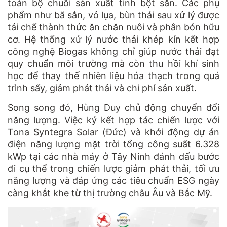
toàn bộ chuỗi sản xuất tinh bột sắn. Các phụ
phẩm như bã sắn, vỏ lụa, bùn thải sau xử lý được
tái chế thành thức ăn chăn nuôi và phân bón hữu
cơ. Hệ thống xử lý nước thải khép kín kết hợp
công nghệ Biogas không chỉ giúp nước thải đạt
quy chuẩn môi trường mà còn thu hồi khí sinh
học để thay thế nhiên liệu hóa thạch trong quá
trình sấy, giảm phát thải và chi phí sản xuất.
Song song đó, Hùng Duy chủ động chuyển đổi
năng lượng. Việc ký kết hợp tác chiến lược với
Tona Syntegra Solar (Đức) và khởi động dự án
điện năng lượng mặt trời tổng công suất 6.328
kWp tại các nhà máy ở Tây Ninh đánh dấu bước
đi cụ thể trong chiến lược giảm phát thải, tối ưu
năng lượng và đáp ứng các tiêu chuẩn ESG ngày
càng khắt khe từ thị trường châu Âu và Bắc Mỹ.