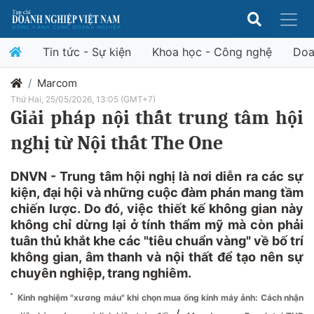
Tin tức - Sự kiện
Khoa học - Công nghệ
Doa
Marcom
Thứ Hai, 25/05/2026, 13:05 (GMT+7)
Giải pháp nội thất trung tâm hội
nghị từ Nội thất The One
DNVN - Trung tâm hội nghị là nơi diễn ra các sự
kiện, đại hội và những cuộc đàm phán mang tầm
chiến lược. Do đó, việc thiết kế không gian này
không chỉ dừng lại ở tính thẩm mỹ mà còn phải
tuân thủ khắt khe các "tiêu chuẩn vàng" về bố trí
không gian, âm thanh và nội thất để tạo nên sự
chuyên nghiệp, trang nghiêm.
Kinh nghiệm "xương máu" khi chọn mua ống kính máy ảnh: Cách nhận