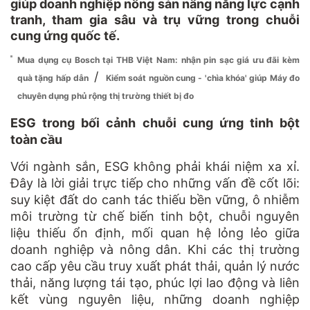
giúp doanh nghiệp nông sản nâng năng lực cạnh
tranh, tham gia sâu và trụ vững trong chuỗi
cung ứng quốc tế.
Mua dụng cụ Bosch tại THB Việt Nam: nhận pin sạc giá ưu đãi kèm
/
quà tặng hấp dẫn
Kiểm soát nguồn cung - 'chìa khóa' giúp Máy đo
chuyên dụng phủ rộng thị trường thiết bị đo
ESG trong bối cảnh chuỗi cung ứng tinh bột
toàn cầu
Với ngành sắn, ESG không phải khái niệm xa xỉ.
Đây là lời giải trực tiếp cho những vấn đề cốt lõi:
suy kiệt đất do canh tác thiếu bền vững, ô nhiễm
môi trường từ chế biến tinh bột, chuỗi nguyên
liệu thiếu ổn định, mối quan hệ lỏng lẻo giữa
doanh nghiệp và nông dân. Khi các thị trường
cao cấp yêu cầu truy xuất phát thải, quản lý nước
thải, năng lượng tái tạo, phúc lợi lao động và liên
kết vùng nguyên liệu, những doanh nghiệp