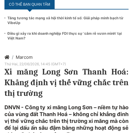
CÓ THỂ BẠN QUAN TÂM
Tăng tương tác mạng xã hội thời kinh tế số: Giải pháp minh bạch từ
VibeUp
Điều gì xảy ra khi doanh nghiệp FDI thực sự 'cắm rễ vươn mình' tại
Việt Nam?
Marcom
Thứ Hai, 22/06/2026, 14:45 (GMT+7)
Xi măng Long Sơn Thanh Hoá:
Khẳng định vị thế vững chắc trên
thị trường
DNVN - Công ty xi măng Long Sơn – niềm tự hào
của vùng đất Thanh Hoá – không chỉ khẳng đinh
vị thế vững chắc trên thị trường xi măng mà còn
để lại dấu ấn sâu đậm bằng những hoạt động sẻ