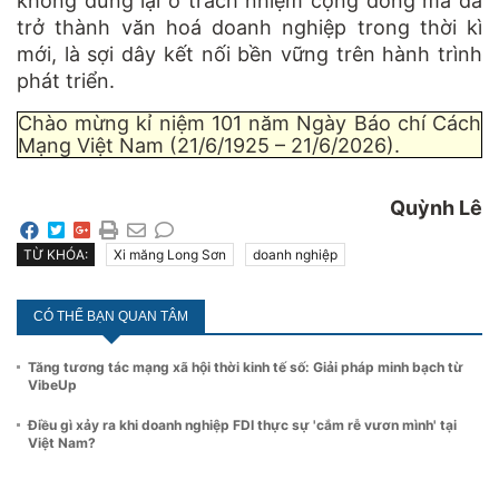
không dừng lại ở trách nhiệm cộng đồng mà đã
trở thành văn hoá doanh nghiệp trong thời kì
mới, là sợi dây kết nối bền vững trên hành trình
phát triển.
Chào mừng kỉ niệm 101 năm Ngày Báo chí Cách
Mạng Việt Nam (21/6/1925 – 21/6/2026).
Quỳnh Lê
TỪ KHÓA:
Xi măng Long Sơn
doanh nghiệp
CÓ THỂ BẠN QUAN TÂM
Tăng tương tác mạng xã hội thời kinh tế số: Giải pháp minh bạch từ
VibeUp
Điều gì xảy ra khi doanh nghiệp FDI thực sự 'cắm rễ vươn mình' tại
Việt Nam?