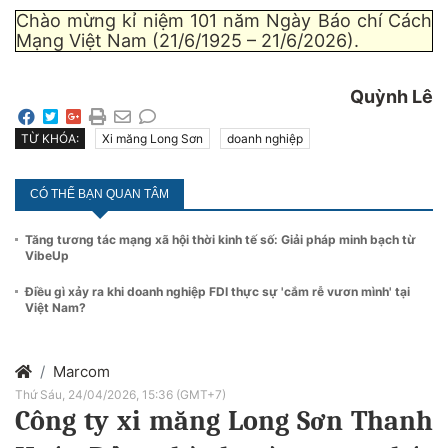
Chào mừng kỉ niệm 101 năm Ngày Báo chí Cách
Mạng Việt Nam (21/6/1925 – 21/6/2026).
Quỳnh Lê
TỪ KHÓA:
Xi măng Long Sơn
doanh nghiệp
CÓ THỂ BẠN QUAN TÂM
Tăng tương tác mạng xã hội thời kinh tế số: Giải pháp minh bạch từ
VibeUp
Điều gì xảy ra khi doanh nghiệp FDI thực sự 'cắm rễ vươn mình' tại
Việt Nam?
Marcom
Thứ Sáu, 24/04/2026, 15:36 (GMT+7)
Công ty xi măng Long Sơn Thanh