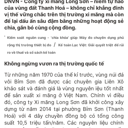
DNVN - Công ty xi măng Long Sơn – niềm tự hào
của vùng đất Thanh Hoá – không chỉ khẳng đinh
vị thế vững chắc trên thị trường xi măng mà còn
để lại dấu ấn sâu đậm bằng những hoạt động sẻ
chia, gắn bó cùng cộng đồng.
Kiểm soát nguồn cung - 'chìa khóa' giúp Máy đo chuyên dụng phủ
/
rộng thị trường thiết bị đo
Kế toán Lạc Việt: Giải quyết triệt để rủi
ro về thuế và sổ sách kế toán
Không ngừng vươn ra thị trường quốc tế
Từ những năm 1970 của thế kỉ trước, vùng núi đá
vôi Bỉm Sơn đã được các chuyên gia Liên Xô
khảo sát và đánh giá là vùng nguyên iệu tốt nhất
để sản xuất xi măng ở Việt Nam. Chính vì điều
đó, công ty Xi măng Long Sơn đã khởi công xây
dựng từ năm 2014 tại phường Bỉm Sơn (Thanh
Hoá) với 4 dây chuyền đồng bộ có tổng công
suất 10,5 triệu tấn/năm. Các nguyên liệu chính