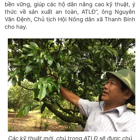
bền vững, giúp các hộ dân nâng cao kỹ thuật, ý
thức về sản xuất an toàn, ATLĐ”, ông Nguyễn
Văn Đệnh, Chủ tịch Hội Nông dân xã Thanh Bính
cho hay.
Các kỹ thuật mới, chú trọng ATLĐ sẽ được chú