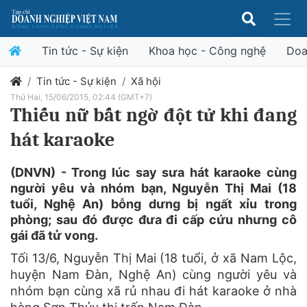
Tin tức - Sự kiện
Khoa học - Công nghệ
Doa
Tin tức - Sự kiện
Xã hội
Thứ Hai, 15/06/2015, 02:44 (GMT+7)
Thiếu nữ bất ngờ đột tử khi đang
hát karaoke
(DNVN) - Trong lúc say sưa hát karaoke cùng
người yêu và nhóm bạn, Nguyễn Thị Mai (18
tuổi, Nghệ An) bỗng dưng bị ngất xỉu trong
phòng; sau đó được đưa đi cấp cứu nhưng cô
gái đã tử vong.
Tối 13/6, Nguyễn Thị Mai (18 tuổi, ở xã Nam Lộc,
huyện Nam Đàn, Nghệ An) cùng người yêu và
nhóm bạn cùng xã rủ nhau đi hát karaoke ở nhà