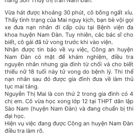
hàng Sơn Thủy thị trấn Nam Đàn.
Vừa hát được khoảng 30 phút, cô bỗng ngất xỉu.
Thấy tình trạng của Mai nguy kịch, bạn bè vội gọi
xe đưa
nạn nhân
đi cấp cứu tại Bệnh viện đa
khoa huyện Nam Đàn. Tuy nhiên, các bác sĩ cho
biết, cô gái đã tử vong trước khi vào viện.
Nhận được tin báo về vụ việc, Công an huyện
Nam Đàn có mặt để khám nghiệm, điều tra
nguyên nhân nhưng gia đình từ chối và cho biết
thiếu nữ 18 tuổi này
tử vong
do bệnh lý. Thi thể
nạn nhân sau đó được
gia đình
đưa về làm thủ
tục mai táng.
Nguyễn Thị Mai là con thứ 2 trong gia đình có 4
chị em. Cô vừa học xong lớp 12 tại THPT dân lập
Sào Nam (huyện Nam Đàn) và đang chuẩn bị thi
đại học.
Hiện vụ việc đang được Công an huyện Nam Đàn
điều tra làm rõ.