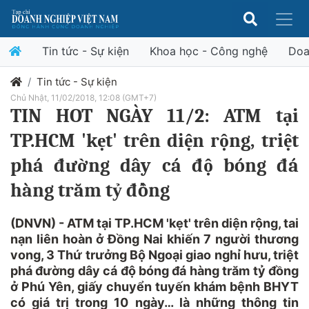
Tin tức - Sự kiện
Khoa học - Công nghệ
Doa
Tin tức - Sự kiện
Chủ Nhật, 11/02/2018, 12:08 (GMT+7)
TIN HOT NGÀY 11/2: ATM tại
TP.HCM 'kẹt' trên diện rộng, triệt
phá đường dây cá độ bóng đá
hàng trăm tỷ đồng
(DNVN) - ATM tại TP.HCM 'kẹt' trên diện rộng, tai
nạn liên hoàn ở Đồng Nai khiến 7 người thương
vong, 3 Thứ trưởng Bộ Ngoại giao nghỉ hưu, triệt
phá đường dây cá độ bóng đá hàng trăm tỷ đồng
ở Phú Yên, giấy chuyển tuyến khám bệnh BHYT
có giá trị trong 10 ngày… là những thông tin