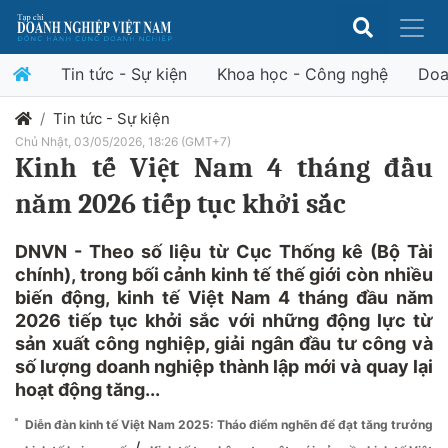
Tin tức - Sự kiện
Khoa học - Công nghệ
Doa
Tin tức - Sự kiện
Chủ Nhật, 03/05/2026, 18:26 (GMT+7)
Kinh tế Việt Nam 4 tháng đầu
năm 2026 tiếp tục khởi sắc
DNVN - Theo số liệu từ Cục Thống kê (Bộ Tài
chính), trong bối cảnh kinh tế thế giới còn nhiều
biến động, kinh tế Việt Nam 4 tháng đầu năm
2026 tiếp tục khởi sắc với những động lực từ
sản xuất công nghiệp, giải ngân đầu tư công và
số lượng doanh nghiệp thành lập mới và quay lại
hoạt động tăng...
Diễn đàn kinh tế Việt Nam 2025: Tháo điểm nghẽn để đạt tăng trưởng