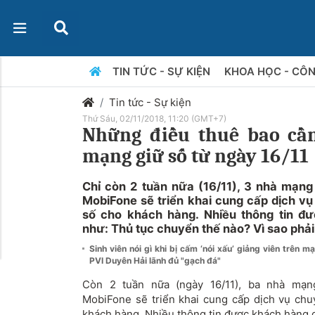
TIN TỨC - SỰ KIỆN
KHOA HỌC - CÔ
Tin tức - Sự kiện
Thứ Sáu, 02/11/2018, 11:20 (GMT+7)
Những điều thuê bao cần
mạng giữ số từ ngày 16/11
Chỉ còn 2 tuần nữa (16/11), 3 nhà mạng 
MobiFone sẽ triển khai cung cấp dịch v
số cho khách hàng. Nhiều thông tin đ
như: Thủ tục chuyển thế nào? Vì sao phải
Sinh viên nói gì khi bị cấm ‘nói xấu’ giảng viên trên 
PVI Duyên Hải lãnh đủ "gạch đá"
Còn 2 tuần nữa (ngày 16/11), ba nhà mạng
MobiFone sẽ triển khai cung cấp dịch vụ ch
khách hàng. Nhiều thông tin được khách hàng 