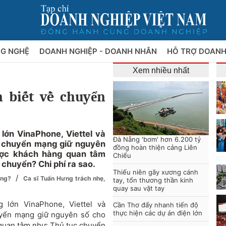
NG NGHỆ
DOANH NGHIỆP - DOANH NHÂN
HỖ TRỢ DOANH
Xem nhiều nhất
 biết về chuyển
lớn VinaPhone, Viettel và
Đà Nẵng 'bơm' hơn 6.200 tỷ
ụ chuyển mạng giữ nguyên
đồng hoàn thiện cảng Liên
ược khách hàng quan tâm
Chiểu
 chuyển? Chi phí ra sao.
Thiếu niên gãy xương cánh
/
mạng?
Ca sĩ Tuấn Hưng trách nhẹ,
tay, tổn thương thần kinh
quay sau vật tay
 lớn VinaPhone, Viettel và
Cần Thơ đẩy nhanh tiến độ
thực hiện các dự án điện lớn
uyển mạng giữ nguyên số cho
quan tâm như: Thủ tục chuyển