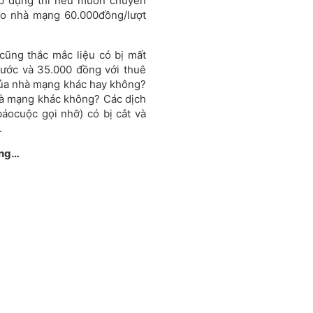
áp dụng thì nếu muốn chuyển
ho nhà mạng 60.000đồng/lượt
cũng thắc mắc liệu có bị mất
rước và 35.000 đồng với thuê
của nhà mạng khác hay không?
hà mạng khác không? Các dịch
áocuộc gọi nhỡ) có bị cắt và
.
ửng…