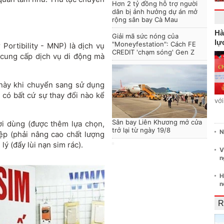
Hơn 2 tỷ đồng hỗ trợ người
dân bị ảnh hưởng dự án mở
rộng sân bay Cà Mau
Hà
Giải mã sức nóng của
lự
"Moneyfestation": Cách FE
ortibility - MNP) là dịch vụ
CREDIT 'chạm sóng' Gen Z
 cung cấp dịch vụ di động mà
này khi chuyển sang sử dụng
có bất cứ sự thay đổi nào kể
vớ
Sân bay Liên Khương mở cửa
ời dùng (được thêm lựa chọn,
trở lại từ ngày 19/8
N
ệp (phải nâng cao chất lượng
ý (đẩy lùi nạn sim rác).
V
n
H
n
R