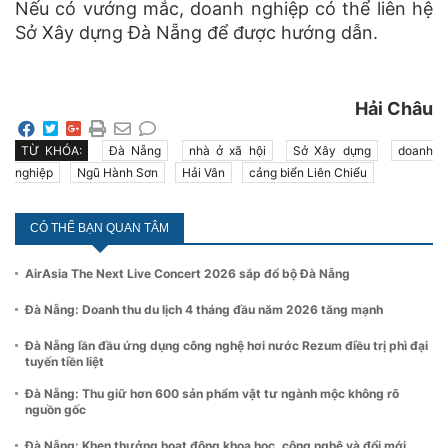
Nếu có vướng mắc, doanh nghiệp có thể liên hệ
Sở Xây dựng Đà Nẵng để được hướng dẫn.
Hải Châu
TỪ KHÓA:
Đà Nẵng
nhà ở xã hội
Sở Xây dựng
doanh
nghiệp
Ngũ Hành Sơn
Hải Vân
cảng biển Liên Chiểu
CÓ THỂ BẠN QUAN TÂM
AirAsia The Next Live Concert 2026 sắp đổ bộ Đà Nẵng
Đà Nẵng: Doanh thu du lịch 4 tháng đầu năm 2026 tăng mạnh
Đà Nẵng lần đầu ứng dụng công nghệ hơi nước Rezum điều trị phì đại
tuyến tiền liệt
Đà Nẵng: Thu giữ hơn 600 sản phẩm vật tư ngành mộc không rõ
nguồn gốc
Đà Nẵng: Khen thưởng hoạt động khoa học, công nghệ và đổi mới