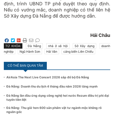
định, trình UBND TP phê duyệt theo quy định.
Nếu có vướng mắc, doanh nghiệp có thể liên hệ
Sở Xây dựng Đà Nẵng để được hướng dẫn.
Hải Châu
TỪ KHÓA:
Đà Nẵng
nhà ở xã hội
Sở Xây dựng
doanh
nghiệp
Ngũ Hành Sơn
Hải Vân
cảng biển Liên Chiểu
CÓ THỂ BẠN QUAN TÂM
AirAsia The Next Live Concert 2026 sắp đổ bộ Đà Nẵng
Đà Nẵng: Doanh thu du lịch 4 tháng đầu năm 2026 tăng mạnh
Đà Nẵng lần đầu ứng dụng công nghệ hơi nước Rezum điều trị phì đại
tuyến tiền liệt
Đà Nẵng: Thu giữ hơn 600 sản phẩm vật tư ngành mộc không rõ
nguồn gốc