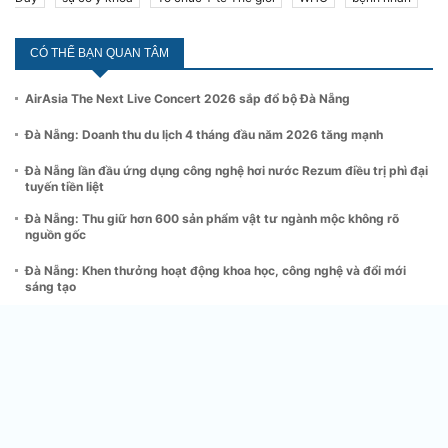
CÓ THỂ BẠN QUAN TÂM
AirAsia The Next Live Concert 2026 sắp đổ bộ Đà Nẵng
Đà Nẵng: Doanh thu du lịch 4 tháng đầu năm 2026 tăng mạnh
Đà Nẵng lần đầu ứng dụng công nghệ hơi nước Rezum điều trị phì đại
tuyến tiền liệt
Đà Nẵng: Thu giữ hơn 600 sản phẩm vật tư ngành mộc không rõ
nguồn gốc
Đà Nẵng: Khen thưởng hoạt động khoa học, công nghệ và đổi mới
sáng tạo
Bất động sản bán lẻ Đà Nẵng tăng nhiệt
CƠ QUAN NGÔN LUẬN CỦA HIỆP HỘI DOANH NGHIỆP KHOA
HỌC VÀ CÔNG NGHỆ VIỆT NAM
Giấy phép hoạt động báo chí số 512/GP-BTTTT do Bộ Thông tin và Truyền