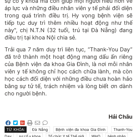
sự cố y khoa mà còn giúp mọi người hiểu hơn về
áp lực và những điều nhân viên y tế phải đối diện
trong quá trình điều trị. Hy vọng bệnh viện sẽ
tiếp tục duy trì thêm nhiều hoạt động như thế
này", chị N.T.N (32 tuổi, trú tại Đà Nẵng) đang
điều trị tại khoa Nội chia sẻ.
Trải qua 7 năm duy trì liên tục, “Thank-You Day”
đã trở thành một hoạt động mang dấu ấn riêng
của Bệnh viện đa khoa Gia Đình, là nơi mỗi nhân
viên y tế không chỉ học cách chữa lành, mà còn
học cách đối diện với những điều chưa hoàn hảo
bằng sự tử tế, trách nhiệm và lòng biết ơn dành
cho người bệnh.
Hải Châu
TỪ KHÓA:
Đà Nẵng
Bệnh viện đa khoa Gia Đình
Thanh-You
Day
sự cố y khoa
Tổ chức Y tế Thế giới
WHO
bệnh nhân