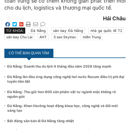
toàn vùng sẽ có thêm không gian phát triển mới
cho du lịch, logistics và thương mại quốc tế.
Hải Châu
TỪ KHÓA:
Đà Nẵng
sân bay Đà Nẵng
nhà ga quốc tế T2
sân bay Chu Lai
AHT
5 sao Skytrax
miền Trung
CÓ THỂ BẠN QUAN TÂM
Đà Nẵng: Doanh thu du lịch 4 tháng đầu năm 2026 tăng mạnh
Đà Nẵng lần đầu ứng dụng công nghệ hơi nước Rezum điều trị phì đại
tuyến tiền liệt
Đà Nẵng: Thu giữ hơn 600 sản phẩm vật tư ngành mộc không rõ
nguồn gốc
Đà Nẵng: Khen thưởng hoạt động khoa học, công nghệ và đổi mới
sáng tạo
Bất động sản bán lẻ Đà Nẵng tăng nhiệt