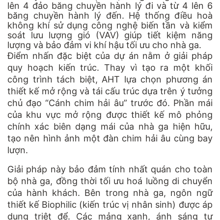
lên 4 đảo băng chuyền hành lý đi và từ 4 lên 6
băng chuyền hành lý đến. Hệ thống điều hoà
không khí sử dụng công nghệ biến tần và kiểm
soát lưu lượng gió (VAV) giúp tiết kiệm năng
lượng và bảo đảm vi khí hậu tối ưu cho nhà ga.
Điểm nhấn đặc biệt của dự án nằm ở giải pháp
quy hoạch kiến trúc. Thay vì tạo ra một khối
công trình tách biệt, AHT lựa chọn phương án
thiết kế mở rộng và tái cấu trúc dựa trên ý tưởng
chủ đạo “Cánh chim hải âu” trước đó. Phần mái
của khu vực mở rộng được thiết kế mô phỏng
chính xác biên dạng mái của nhà ga hiện hữu,
tạo nên hình ảnh một đàn chim hải âu cùng bay
lượn.
Giải pháp này bảo đảm tính nhất quán cho toàn
bộ nhà ga, đồng thời tối ưu hoá luồng di chuyển
của hành khách. Bên trong nhà ga, ngôn ngữ
thiết kế Biophilic (kiến trúc vị nhân sinh) được áp
dụng triệt để. Các mảng xanh, ánh sáng tự