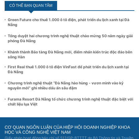
CÓ THỂ BẠN QUAN TÂM
Green Future cho thuê 1.000 ô tô điện, phát triển du lịch xanh tại Đà
Nẵng
Tổng duyệt hai chương trình nghệ thuật chào mừng 50 năm ngày giải
phóng Đà Nẵng
Khánh thành Bảo tàng Đà Nẵng mới, điểm nhấn kiến trúc độc đáo bên
sông Hàn
First Real thuê 1.000 ô tô điện VinFast để phát triển du lịch xanh tại
Đà Nẵng
Chương trình nghệ thuật “Đà Nẵng hào hùng - vươn mình vào kỷ
nguyên mới” ghi nhiều dấu ấn sâu đậm
Furama Resort Đà Nẵng tổ chức chương trình nghệ thuật đặc biệt với
chất liệu lụa Việt
CƠ QUAN NGÔN LUẬN CỦA HIỆP HỘI DOANH NGHIỆP KHOA
HỌC VÀ CÔNG NGHỆ VIỆT NAM
Giấy phép hoạt động báo chí số 512/GP-BTTTT do Bộ Thông tin và Truyền