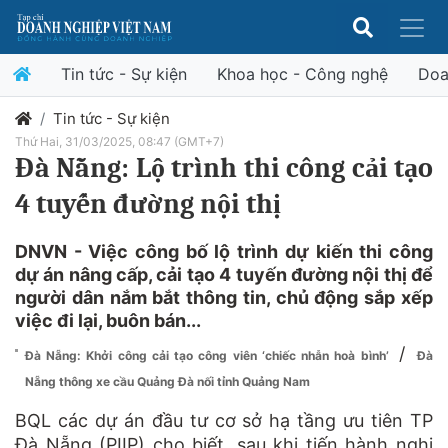
Tin tức - Sự kiện
Khoa học - Công nghệ
Doa
Tin tức - Sự kiện
Thứ Hai, 31/03/2025, 08:47 (GMT+7)
Đà Nẵng: Lộ trình thi công cải tạo
4 tuyến đường nội thị
DNVN - Việc công bố lộ trình dự kiến thi công
dự án nâng cấp, cải tạo 4 tuyến đường nội thị để
người dân nắm bắt thông tin, chủ động sắp xếp
việc đi lại, buôn bán...
/
Đà Nẵng: Khởi công cải tạo công viên ‘chiếc nhẫn hoà bình’
Đà
Nẵng thông xe cầu Quảng Đà nối tỉnh Quảng Nam
BQL các dự án đầu tư cơ sở hạ tầng ưu tiên TP
Đà Nẵng (PIIP) cho biết, sau khi tiến hành nghi