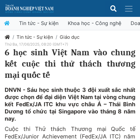
Tin tức - Sự kiện
Khoa học - Công nghệ
Doa
Tin tức - Sự kiện
Giáo dục
Thứ Ba, 17/06/2025, 08:20 (GMT+7)
6 học sinh Việt Nam vào chung
kết cuộc thi thử thách thương
mại quốc tế
DNVN - Sáu học sinh thuộc 3 đội xuất sắc nhất
được chọn để đại diện Việt Nam tại vòng chung
kết FedEx/JA ITC khu vực châu Á – Thái Bình
Dương tổ chức tại Singapore vào tháng 8 năm
nay.
Cuộc thi Thử thách Thương mại Quốc tế
FedEx/Junior Achievement (FedEx/JA ITC) năm