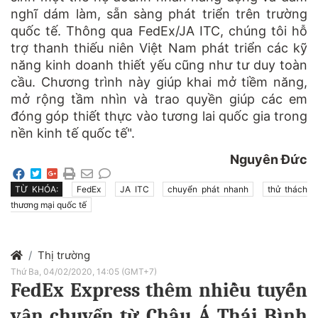
nghĩ dám làm, sẵn sàng phát triển trên trường
quốc tế. Thông qua FedEx/JA ITC, chúng tôi hỗ
trợ thanh thiếu niên Việt Nam phát triển các kỹ
năng kinh doanh thiết yếu cũng như tư duy toàn
cầu. Chương trình này giúp khai mở tiềm năng,
mở rộng tầm nhìn và trao quyền giúp các em
đóng góp thiết thực vào tương lai quốc gia trong
nền kinh tế quốc tế".
Nguyên Đức
TỪ KHÓA:
FedEx
JA ITC
chuyển phát nhanh
thử thách
thương mại quốc tế
Thị trường
Thứ Ba, 04/02/2020, 14:05 (GMT+7)
FedEx Express thêm nhiều tuyến
vận chuyển từ Châu Á Thái Bình