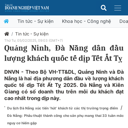
Tin tức - Sự kiện
Khoa học - Công nghệ
Doa
Tin tức - Sự kiện
Thứ Tư, 05/02/2025, 09:03 (GMT+7)
Quảng Ninh, Đà Nẵng dẫn đầu
lượng khách quốc tế dịp Tết Ất Tỵ
DNVN - Theo Bộ VH-TT&DL, Quảng Ninh và Đà
Nẵng là hai địa phương dẫn đầu về lượng khách
quốc tế dịp Tết Ất Tỵ 2025. Đà Nẵng và Kiên
Giang có số doanh thu trên mỗi du khách đạt
cao nhất trong dịp này.
/
Du lịch Đà Nẵng xúc tiến 'hút' khách từ các thị trường trọng điểm
Đà Nẵng: Phẫu thuật thành công cho sản phụ mang thai 33 tuần mắc
nguy cơ hiếm gặp