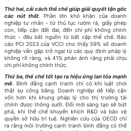
Thứ hai, cải cách thể chế giúp giải quyết tận gốc
các nút thắt
. Phần lớn khó khăn của doanh
nghiệp tư nhân - từ thủ tục rườm rà, giấy phép
con, tiếp cận đất đai, đến chi phí không chính
thức - đều bắt nguồn từ bất cập thể chế. Báo
cáo PCI 2023 của VCCI cho thấy 59% số doanh
nghiệp vẫn gặp trở ngại từ các quy định pháp lý
không rõ ràng, và 41% phản ánh rằng phải chịu
chi phí không chính thức.
Thứ ba, thể chế tốt tạo ra hiệu ứng lan tỏa mạnh
mẽ
. Bình đẳng cạnh tranh chỉ có khi luật chơi
thật sự công bằng. Doanh nghiệp dễ tiếp cận
vốn hơn khi khung pháp lý cho thị trường tài
chính được thông suốt. Đổi mới sáng tạo sẽ bứt
phá, khi thể chế khuyến khích R&D và bảo vệ
quyền sở hữu trí tuệ. Nghiên cứu của OECD chỉ
ra rằng môi trường cạnh tranh bình đẳng có thể