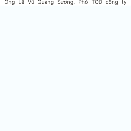
Ông Lê Vũ Quảng Sương, Phó TGĐ công ty
Thoát nước Hà Nội cho biết phương án thi công
2 dây chuyền: Thiết bị C2 nạo vét lòng hồ bằng
cơ giới và trong phạm vi 7m từ chân kè ra thì nạo
vét bằng thủ công.
Mỗi đêm công ty sẽ huy động từ 150-200 công
nhân phục vụ công tác nạo vét, vận chuyển. Các
phương tiện gồm máy xúc, máy bơm và xe
chuyên dụng đảm bảo vệ sinh môi trường.