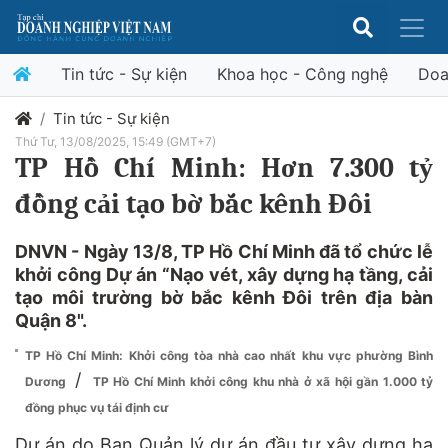
Tin tức - Sự kiện
Khoa học - Công nghệ
Doa
Tin tức - Sự kiện
Thứ Tư, 13/08/2025, 15:49 (GMT+7)
TP Hồ Chí Minh: Hơn 7.300 tỷ
đồng cải tạo bờ bắc kênh Đôi
DNVN - Ngày 13/8, TP Hồ Chí Minh đã tổ chức lễ
khởi công Dự án “Nạo vét, xây dựng hạ tầng, cải
tạo môi trường bờ bắc kênh Đôi trên địa bàn
Quận 8".
TP Hồ Chí Minh: Khởi công tòa nhà cao nhất khu vực phường Bình
/
Dương
TP Hồ Chí Minh khởi công khu nhà ở xã hội gần 1.000 tỷ
đồng phục vụ tái định cư
Dự án do Ban Quản lý dự án đầu tư xây dựng hạ