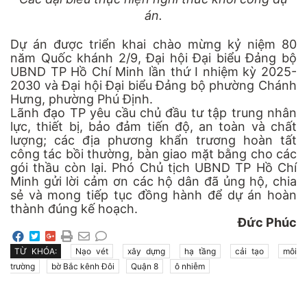
án.
Dự án được triển khai chào mừng kỷ niệm 80
năm Quốc khánh 2/9, Đại hội Đại biểu Đảng bộ
UBND TP Hồ Chí Minh lần thứ I nhiệm kỳ 2025-
2030 và Đại hội Đại biểu Đảng bộ phường Chánh
Hưng, phường Phú Định.
Lãnh đạo TP yêu cầu chủ đầu tư tập trung nhân
lực, thiết bị, bảo đảm tiến độ, an toàn và chất
lượng; các địa phương khẩn trương hoàn tất
công tác bồi thường, bàn giao mặt bằng cho các
gói thầu còn lại. Phó Chủ tịch UBND TP Hồ Chí
Minh gửi lời cảm ơn các hộ dân đã ủng hộ, chia
sẻ và mong tiếp tục đồng hành để dự án hoàn
thành đúng kế hoạch.
Đức Phúc
TỪ KHÓA:
Nạo vét
xây dựng
hạ tầng
cải tạo
môi
trường
bờ Bắc kênh Đôi
Quận 8
ô nhiễm