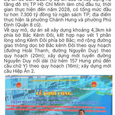
tầng đô thị TP Hồ Chí Minh làm chủ đầu tư, thời
gian thực hiện đến năm 2028, có tổng mức đầu
tư hơn 7.300 tỷ đồng từ ngân sách TP; địa điểm
thực hiện là phường Chánh Hưng và phường Phú
Định (Quận 8 cũ).
Về quy mô, dự án sẽ xây dựng khoảng 4,3km kè
phía bờ Bắc Kênh Đôi, kết hợp nạo vét 1 phần
lòng sông Kênh Đôi phía bờ Bắc; mở rộng đường
giao thông dọc bờ Bắc kênh Đôi theo quy hoạch
(đường Hoài Thanh, đường Nguyễn Duy) theo
quy hoạch (20m); xây dựng mới tuyến đường
Nguyễn Duy nối dài (từ hẻm 157 Hưng phú đến
cầu chữ Y) theo quy hoạch (16m); xây dựng mới
cầu Hiệp Ân 2.