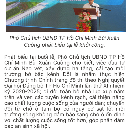
Phó Chủ tịch UBND TP Hồ Chí Minh Bùi Xuân
Cường phát biểu tại lễ khởi công.
Phát biểu tại buổi lễ, Phó Chủ tịch UBND TP Hồ
Chí Minh Bùi Xuân Cường cho biết, việc đầu tư
dự án Nạo vét, xây dựng hạ tầng, cải tạo môi
trường bờ bắc kênh Đôi là nhằm thực hiện
Chương trình Chỉnh trang đô thị theo Nghị quyết
Đại hội Đảng bộ TP Hồ Chí Minh lần thứ XI nhiệm
kỳ 2020-2025; di dời toàn bộ nhà lụp xụp nằm
trên và ven các tuyến kênh rạch, cải thiện nâng
cao chất lượng cuộc sống của người dân; chuyển
đổi từ chỗ ở tạm bợ có nguy cơ sạt lở, môi
trường sống không đảm bảo sang chỗ ở ổn định
với chất lượng cuộc sống tốt hơn, góp phần đảm
bảo an sinh xã hội.