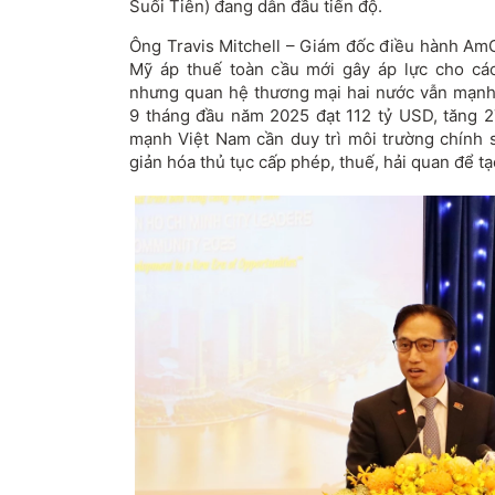
Su
ối Ti
ên)
đang d
ẫn
đ
ầu tiến
đ
ộ.
Ông Travis Mitchell
– Gi
ám
đ
ốc
đi
ều h
ành Am
Mỹ
áp thu
ế to
àn c
ầu mới g
ây áp l
ực cho c
á
nh
ưng quan h
ệ th
ương m
ại hai n
ư
ớc vẫn mạnh
9 th
áng
đ
ầu n
ăm 2025 đ
ạt 112 tỷ USD, t
ăng 2
mạnh Việt Nam cần duy tr
ì môi tr
ư
ờng ch
ính
gi
ản h
óa th
ủ tục cấp ph
ép, thu
ế, hải quan
đ
ể t