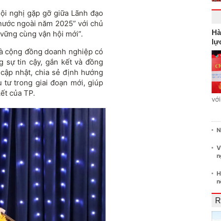
ội nghị gặp gỡ giữa L
ãnh
đ
ạo
nư
ớc ngo
ài n
ăm 2025” v
ới chủ
Hà
 vững c
ùng v
ận hội mới”.
lự
à c
ộng
đ
ồng doanh nghiệp c
ó
g sự tin cậy, gắn kết v
à
đ
ồng
 cập nhật, chia sẻ
đ
ịnh h
ư
ớng
u t
ư trong giai đo
ạn mới, gi
úp
k
ết của TP.
vớ
N
V
n
H
n
R