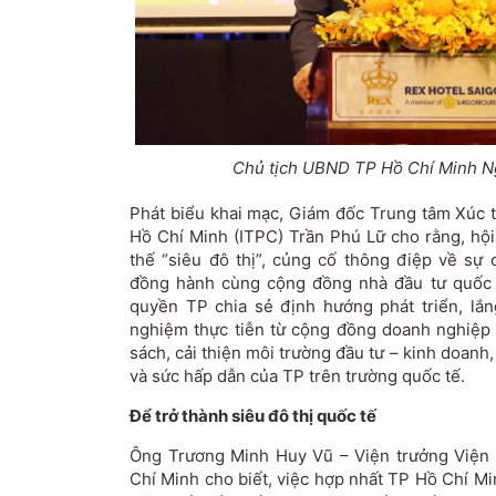
Chủ tịch UBND TP Hồ Ch
í Minh 
Ph
át bi
ểu khai mạc, Gi
ám
đ
ốc Trung t
âm Xúc t
H
ồ Ch
í Minh (ITPC) Tr
ần Ph
ú L
ữ cho rằng, hội
thế “si
êu
đ
ô th
ị”, củng cố th
ông
đi
ệp về sự
đ
ồng h
ành cùng c
ộng
đ
ồng nh
à
đ
ầu t
ư qu
ốc
quy
ền TP chia sẻ
đ
ịnh h
ư
ớng ph
át tri
ển, lắ
nghiệm thực tiễn từ cộng
đ
ồng doanh nghiệp
sách, c
ải thiện m
ôi tr
ư
ờng
đ
ầu t
ư
– kinh doanh,
v
à s
ức hấp dẫn của TP tr
ên tr
ư
ờng quốc tế.
Để trở th
ành siêu
đ
ô th
ị quốc tế
Ông Tr
ương Minh Huy Vũ
– Vi
ện tr
ư
ởng Viện
Ch
í Minh
cho bi
ết, việc hợp nhất TP Hồ Ch
í Mi