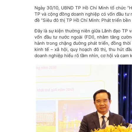
N
gày 30/10, UBND TP H
ồ Ch
í Minh t
ổ chức “H
TP v
à c
ộng
đ
ồng doanh nghiệp c
ó v
ốn
đ
ầu t
ư 
đ
ề “Si
êu
đ
ô th
ị TP Hồ Ch
í Minh: Phát tri
ển bền
Đ
ây là s
ự kiện th
ư
ờng ni
ên gi
ữa L
ãnh
đ
ạo TP v
v
ốn
đ
ầu t
ư nư
ớc ngo
ài (FDI), nh
ằm t
ăng cư
ờn
h
ành trong ch
ặng
đư
ờng ph
át tri
ển,
đ
ồng thời
kinh tế
– x
ã h
ội, quy hoạch
đ
ô th
ị, thu h
út
đ
ầ
doanh nghi
ệp hiểu r
õ t
ầm nh
ìn, c
ơ h
ội v
à cam 