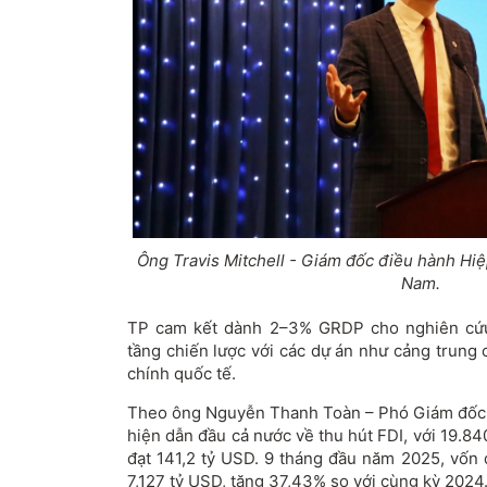
Ông Travis Mitchell
-
Giám
đ
ốc
đi
ều h
ành Hi
ệ
Nam.
TP cam kết d
ành 2
–3% GRDP cho nghi
ên c
ứ
tầng chiến l
ư
ợc với c
ác d
ự
án nh
ư c
ảng trung 
chính qu
ốc tế.
Theo
ông Nguy
ễn Thanh To
àn
– Ph
ó Giám
đ
ốc
hi
ện dẫn
đ
ầu cả n
ư
ớc về thu h
út FDI, v
ới 19.8
đ
ạt 141,2 tỷ USD. 9 th
áng
đ
ầu n
ăm 2025, v
ốn
7,127 tỷ USD, t
ăng 37,43% so v
ới c
ùng k
ỳ 2024