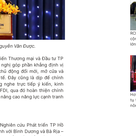
RC
cộ
lớn
Nguy
ễn V
ăn Được.
i
ến Th
ương m
ại v
à
Đ
ầu t
ư TP
 nghị g
óp ph
ần khẳng
đ
ịnh vị
 chủ
đ
ộng
đ
ổi mới, mở cửa v
à
 tế.
Đ
ây c
ũng l
à d
ịp
đ
ể ch
ính
ng nghe trực tiếp
ý ki
ến, kinh
 FDI, qua
đ
ó hoàn thi
ện ch
ính
Hơ
 n
âng cao n
ăng l
ực cạnh tranh
tụ 
nô
 Nghi
ên c
ứu Ph
át tri
ển TP Hồ
nh v
ới B
ình D
ương v
à Bà R
ịa
–