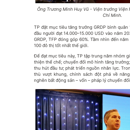
Ông Tr
ương Minh Huy Vũ
-
Vi
ện tr
ư
ởng Viện 
Ch
í
Minh.
TP
đ
ặt mục ti
êu t
ăng trư
ởng GRDP b
ình quân 
đ
ầu ng
ư
ời
đ
ạt 14.000
–15.000 USD v
ào n
ăm 203
GRDP, TFP
đ
óng góp 60%. T
ầm nh
ìn
đ
ến n
ăm 
100
đ
ô th
ị tốt nhất thế giới.
Đ
ể
đ
ạt mục ti
êu này, TP t
ập trung n
ăm nh
óm g
thi
ện thể chế; chuyển
đ
ổi m
ô hình t
ăng trư
ởng;
thu h
út
đ
ầu t
ư; ph
át tri
ển nguồn nh
ân l
ực. Tro
th
ù v
ư
ợt khung, ch
ính sách
đ
ột ph
á v
ề n
ăng
nghẽn bất
đ
ộng sản
– v
ốn
– ph
áp lý chuy
ển
đ
ổi