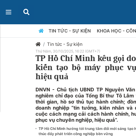
TIN TỨC - SỰ KIỆN
KHOA HỌC - CÔ
Tin tức - Sự kiện
Thứ Năm, 30/10/2025, 16:22 (GMT+7)
TP Hồ Chí Minh kêu gọi d
kiến tạo bộ máy phục vụ
hiệu quả
DNVN - Chủ tịch UBND TP Nguyễn Văn
nghiêm chỉ đạo của Tổng Bí thư Tô Lâm 
thời gian, hồ sơ thủ tục hành chính; đồ
doanh nghiệp “tin tưởng, kiên nhẫn và
cuộc cách mạng cải cách hành chính, h
phục vụ chuyên nghiệp, hiệu quả”.
TP Hồ Chí Minh hướng tới trung tâm đổi mới sáng tạo
thúc đẩy phát triển công nghiệp bền vững