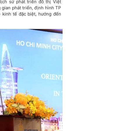
l
ịch sử ph
át tri
ển
đ
ô th
ị Việt
 gian phát tri
ển,
đ
ịnh h
ình TP
– kinh t
ế
đ
ặc biệt, h
ư
ớng
đ
ến