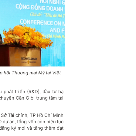
p hội Th
ương m
ại Mỹ tại Việt
u ph
át tri
ển (R&D),
đ
ầu t
ư h
ạ
chuyển Cần Giờ, trung t
âm tài
 Sở T
ài chính, TP H
ồ Ch
í Minh
40 dự
án, t
ổng vốn c
òn hi
ệu lực
đăng k
ý m
ới v
à t
ăng th
êm
đ
ạt
.