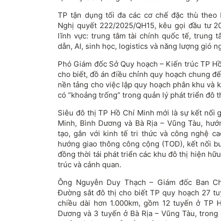
TP tận dụng tối
đa c
ác c
ơ ch
ế
đ
ặc th
ù theo
Ngh
ị quyết 222/2025/QH15, k
êu g
ọi
đ
ầu t
ư 2
l
ĩnh v
ực: trung t
âm tài chính qu
ốc tế, trung t
d
ẫn, AI, sinh học, logistics v
à n
ăng lư
ợng gi
ó n
Ph
ó Giám
đ
ốc Sở Quy hoạch
– Ki
ến tr
úc TP H
cho bi
ết,
đ
ồ
án
đi
ều chỉnh quy hoạch chung
đ
ế
n
ền tảng cho việc lập quy hoạch ph
ân khu và 
có “kho
ảng trống” trong quản l
ý phát tri
ển
đ
ô t
Si
êu
đ
ô th
ị TP Hồ Ch
í Minh m
ới l
à s
ự kết nối
Minh, Bình D
ương v
à Bà R
ịa
– V
ũng T
àu, h
ư
ớ
t
ạo, gắn với kinh tế tri thức v
à công ngh
ệ c
h
ư
ớng giao th
ông công c
ộng (TOD), kết nối b
đ
ồng thời t
ái phát tri
ển c
ác khu
đ
ô th
ị hiện hữu
tr
úc và c
ảnh quan.
Ông Nguy
ễn Duy Thạch
– Gi
ám
đ
ốc Ban C
Đư
ờng sắt
đ
ô th
ị
cho bi
ết TP quy hoạch 27 t
chiều d
ài h
ơn 1.000km, g
ồm 12 tuyến ở TP 
D
ương v
à 3 tuy
ến ở B
à R
ịa
– V
ũng T
àu, trong