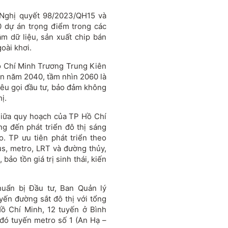
 Ngh
ị quyết 98/2023/QH15 v
à
0 d
ự
án tr
ọng
đi
ểm trong c
ác
âm d
ữ liệu, sản xuất chip b
án
goài kh
ơi.
ồ Ch
í Minh Tr
ương Trung Ki
ên
n n
ăm 2040, t
ầm nh
ìn 2060 là
kêu g
ọi
đ
ầu t
ư, b
ảo
đ
ảm kh
ông
h
ị.
 giữa quy hoạch của TP Hồ Ch
í
ng
đ
ến ph
át tri
ển
đ
ô th
ị s
áng
ao. TP
ưu ti
ên phát tri
ển theo
us, metro, LRT v
à
đư
ờng thủy,
, bảo tồn gi
á tr
ị sinh th
ái, ki
ến
huẩn bị
Đ
ầu t
ư, Ban Qu
ản l
ý
uyến
đư
ờng sắt
đ
ô th
ị với tổng
Hồ Ch
í Minh, 12 tuy
ến ở B
ình
đ
ó tuy
ến metro số 1 (An Hạ
–