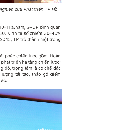
Nghi
ên c
ứu Ph
át tri
ển TP Hồ
10
–11%/n
ăm, GRDP b
ình quân
0. Kinh t
ế số chiếm 30
–40%
2045, TP tr
ở th
ành m
ột trong
i
ải ph
áp chi
ến l
ư
ợc gồm: Ho
àn
 ph
át tri
ển hạ tầng chiến l
ư
ợc;
ng
đ
ó, tr
ọng t
âm là c
ơ ch
ế
đ
ặc
 lư
ợng t
ái t
ạo, th
áo g
ỡ
đi
ểm
 số.