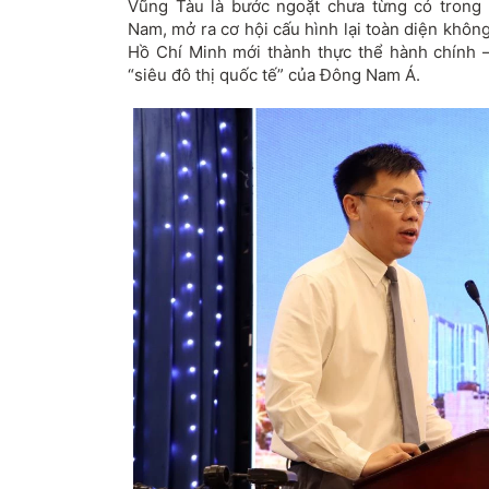
V
ũng T
àu là b
ư
ớc ngoặt ch
ưa t
ừng c
ó trong 
Nam, mở ra c
ơ h
ội cấu h
ình l
ại to
àn di
ện kh
ông
H
ồ Ch
í Minh m
ới th
ành th
ực thể h
ành chính
“si
êu
đ
ô th
ị quốc tế” của
Đ
ông Nam Á.