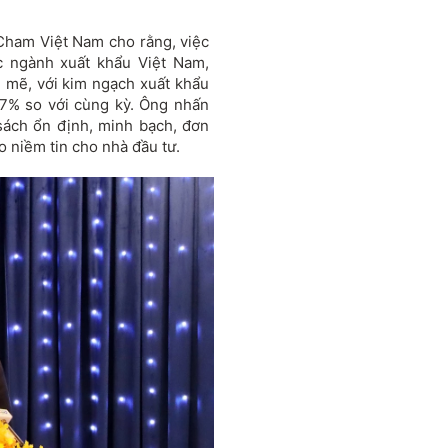
Cham Vi
ệt Nam
cho r
ằng, việc
c ngành xu
ất khẩu Việt Nam,
 mẽ, với kim ngạch xuất khẩu
7% so v
ới c
ùng k
ỳ.
Ông nh
ấn
 sách
ổn
đ
ịnh, minh bạch,
đơn
ạo niềm tin cho nh
à
đ
ầu t
ư.