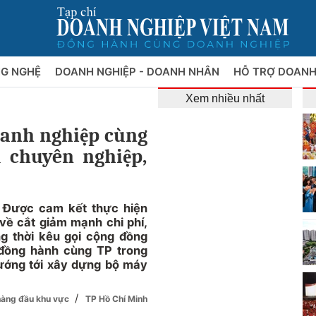
NG NGHỆ
DOANH NGHIỆP - DOANH NHÂN
HỖ TRỢ DOANH
Xem nhiều nhất
oanh nghiệp cùng
 chuyên nghiệp,
 Được cam kết thực hiện
về cắt giảm mạnh chi phí,
ng thời kêu gọi cộng đồng
 đồng hành cùng TP trong
ướng tới xây dựng bộ máy
/
 hàng đầu khu vực
TP Hồ Chí Minh