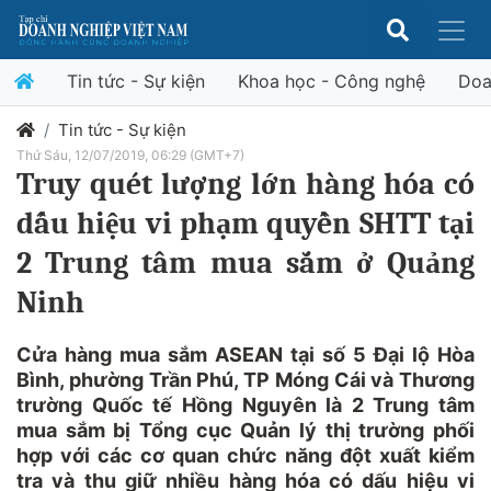
Tin tức - Sự kiện
Khoa học - Công nghệ
Doa
Tin tức - Sự kiện
Thứ Sáu, 12/07/2019, 06:29 (GMT+7)
Truy quét lượng lớn hàng hóa có
dấu hiệu vi phạm quyền SHTT tại
2 Trung tâm mua sắm ở Quảng
Ninh
Cửa hàng mua sắm ASEAN tại số 5 Đại lộ Hòa
Bình, phường Trần Phú, TP Móng Cái và Thương
trường Quốc tế Hồng Nguyên là 2 Trung tâm
mua sắm bị Tổng cục Quản lý thị trường phối
hợp với các cơ quan chức năng đột xuất kiểm
tra và thu giữ nhiều hàng hóa có dấu hiệu vi