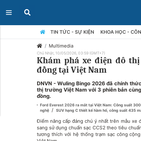
TIN TỨC - SỰ KIỆN
KHOA HỌC - CÔ
Multimedia
Chủ Nhật, 10/05/2026, 03:59 (GMT+7)
Khám phá xe điện đô thị 
đồng tại Việt Nam
DNVN - Wuling Bingo 2026 đã chính thứ
thị trường Việt Nam với 3 phiên bản cùn
đồng.
Ford Everest 2026 ra mắt tại Việt Nam: Công suất 300
/
nghệ
SUV hạng C thiết kế hầm hố, công suất 435 mã
Điểm nâng cấp đáng chú ý nhất trên mẫu xe đi
sang sử dụng chuẩn sạc CCS2 theo tiêu chuẩn
tương thích với hệ thống trạm sạc công cộn
Việt Nam.