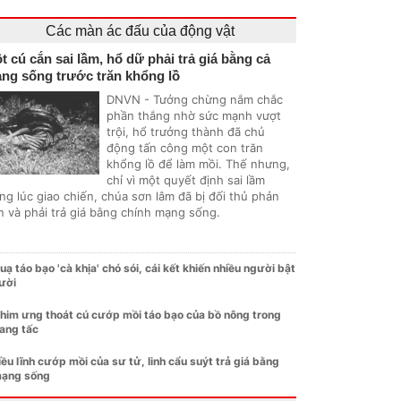
Các màn ác đấu của động vật
t cú cắn sai lầm, hổ dữ phải trả giá bằng cả
ng sống trước trăn khổng lồ
DNVN - Tưởng chừng nắm chắc
phần thắng nhờ sức mạnh vượt
trội, hổ trưởng thành đã chủ
động tấn công một con trăn
khổng lồ để làm mồi. Thế nhưng,
chỉ vì một quyết định sai lầm
ng lúc giao chiến, chúa sơn lâm đã bị đối thủ phản
n và phải trả giá bằng chính mạng sống.
uạ táo bạo 'cà khịa' chó sói, cái kết khiến nhiều người bật
ười
him ưng thoát cú cướp mồi táo bạo của bồ nông trong
ang tấc
iều lĩnh cướp mồi của sư tử, linh cẩu suýt trả giá bằng
ạng sống