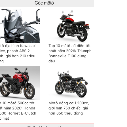
Góc môtô
tô địa hình Kawasaki
Top 10 môtô cổ điển tốt
1cc, phanh ABS 2
nhất năm 2026: Triumph
h, giá hơn 210 triệu
Bonneville T100 đứng
ng
đầu
p 10 môtô 500cc tốt
Môtô động cơ 1.200cc,
ất năm 2026: Honda
giới hạn 750 chiếc, giá
500 Hornet E-Clutch
hơn 650 triệu đồng
p mặt