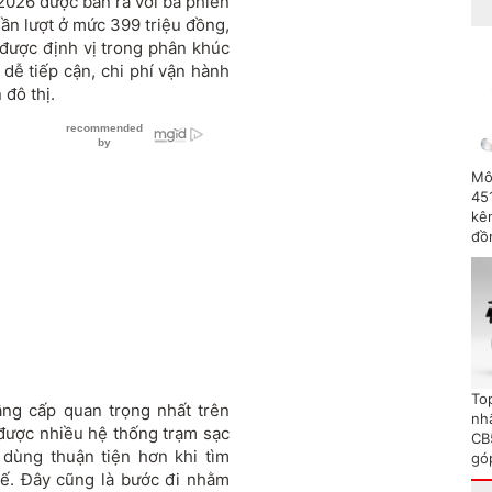
2026 được bán ra với ba phiên
lần lượt ở mức 399 triệu đồng,
 được định vị trong phân khúc
dễ tiếp cận, chi phí vận hành
 đô thị.
Mô
45
kên
đồ
To
ng cấp quan trọng nhất trên
nh
được nhiều hệ thống trạm sạc
CB
 dùng thuận tiện hơn khi tìm
gó
tế. Đây cũng là bước đi nhằm