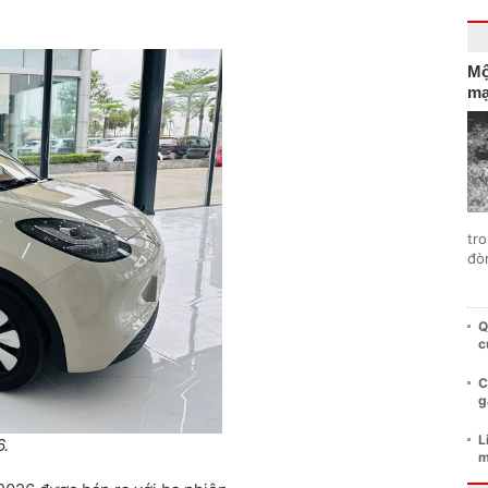
Mộ
mạ
tro
đò
Q
c
C
g
L
.
m