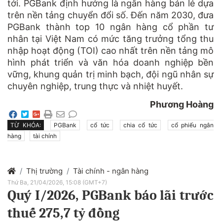
tới. PGBank định hướng là ngân hàng bán lẻ dựa
trên nền tảng chuyển đổi số. Đến năm 2030, đưa
PGBank thành top 10 ngân hàng cổ phần tư
nhân tại Việt Nam có mức tăng trưởng tổng thu
nhập hoạt động (TOI) cao nhất trên nền tảng mô
hình phát triển và văn hóa doanh nghiệp bền
vững, khung quản trị minh bạch, đội ngũ nhân sự
chuyên nghiệp, trung thực và nhiệt huyết.
Phương Hoàng
TỪ KHÓA:
PGBank
cổ tức
chia cổ tức
cổ phiếu ngân
hàng
tài chính
Thị trường
Tài chính - ngân hàng
Thứ Ba, 21/04/2026, 15:08 (GMT+7)
Quý I/2026, PGBank báo lãi trước
thuế 275,7 tỷ đồng