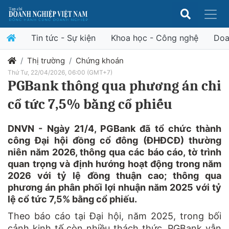
Tin tức - Sự kiện
Khoa học - Công nghệ
Doa
Thị trường
Chứng khoán
Thứ Tư, 22/04/2026, 06:00 (GMT+7)
PGBank thông qua phương án chi
cổ tức 7,5% bằng cổ phiếu
DNVN - Ngày 21/4, PGBank đã tổ chức thành
công Đại hội đồng cổ đông (ĐHĐCĐ) thường
niên năm 2026, thông qua các báo cáo, tờ trình
quan trọng và định hướng hoạt động trong năm
2026 với tỷ lệ đồng thuận cao; thông qua
phương án phân phối lợi nhuận năm 2025 với tỷ
lệ cổ tức 7,5% bằng cổ phiếu.
Theo báo cáo tại Đại hội, năm 2025, trong bối
cảnh kinh tế còn nhiều thách thức, PGBank vẫn