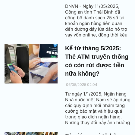
DNVN - Ngày 11/05/2025,
Công an tỉnh Thái Bình đã
công bố danh sách 25 số tài
khoản ngân hàng liên quan
đến đường dây lừa đảo hỗ trợ
vay vốn online, đồng thời kêu
gọi những người từng chuyển
tiền đến các tài khoản này
Kể từ tháng 5/2025:
khẩn trương liên hệ cơ quan
Thẻ ATM truyền thống
chức năng để phối hợp xử lý.
có còn rút được tiền
nữa không?
06/05/2025 02:04
Từ ngày 1/1/2025, Ngân hàng
Nhà nước Việt Nam sẽ áp dụng
các quy định mới nhằm tăng
cường bảo mật và hiệu quả
trong giao dịch ngân hàng.
Những thay đổi này ảnh hưởng
trực tiếp đến việc sử dụng thẻ
ATM truyền thống.​