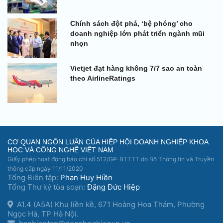
Chính sách đột phá, ‘bệ phóng’ cho
doanh nghiệp lớn phát triển ngành mũi
nhọn
Vietjet đạt hàng không 7/7 sao an toàn
theo AirlineRatings
CƠ QUAN NGÔN LUẬN CỦA HIỆP HỘI DOANH NGHIỆP KHOA
HỌC VÀ CÔNG NGHỆ VIỆT NAM
Giấy phép hoạt động báo chí số 512/GP-BTTTT do Bộ Thông tin và Truyền
thông cấp ngày 11/11/2020
Tổng Biên tập:
Phan Huy Hiền
Tổng Thư ký tòa soạn:
Đặng Đức Hiệp
A1.4 (A5A) Khu liền kề, 671 Hoàng Hoa Thám, Phường
Ngọc Hà, TP Hà Nội.