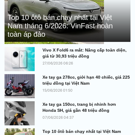
Top 10 ôtô bán chạy nhất tại Việt
Nam tháng 6/2026: VinFast hoàn
toàn áp đảo
Vivo X Fold6 ra mắt: Nâng cấp toàn diện,
giá từ 30,93 triệu đồng
27/06/2026 06:26
Xe tay ga 278cc, giới hạn 40 chiếc, giá 225
triệu đồng tại Việt Nam
15/06/2026 01:50
Xe tay ga 150cc, trang bị nhỉnh hơn
Honda SH, giá gần 48 triệu đồng
07/06/2026 04:37
Top 10 ôtô bán chạy nhất tại Việt Nam