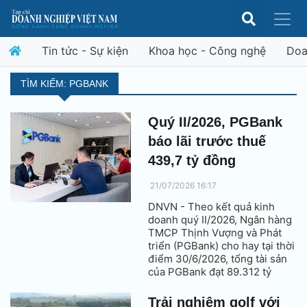
Tin tức - Sự kiện
Khoa học - Công nghệ
Doa
TÌM KIẾM: PGBANK
Quý II/2026, PGBank
báo lãi trước thuế
439,7 tỷ đồng
21/07/2026 16:17
DNVN - Theo kết quả kinh
doanh quý II/2026, Ngân hàng
TMCP Thịnh Vượng và Phát
triển (PGBank) cho hay tại thời
điểm 30/6/2026, tổng tài sản
của PGBank đạt 89.312 tỷ
đồng; lợi nhuận trước thuế 6
tháng đầu năm 2026 đạt 439,7
Trải nghiệm golf với