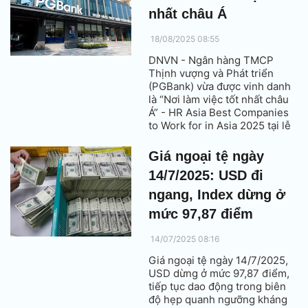
nhất châu Á
18/08/2025 08:55
DNVN - Ngân hàng TMCP
Thịnh vượng và Phát triển
(PGBank) vừa được vinh danh
là “Nơi làm việc tốt nhất châu
Á” - HR Asia Best Companies
to Work for in Asia 2025 tại lễ
trao giải HR Asia Awards 2025
(HRAA) do tạp chí nhân sự HR
Giá ngoại tệ ngày
Asia tổ chức.
14/7/2025: USD đi
ngang, Index dừng ở
mức 97,87 điểm
14/07/2025 08:16
Giá ngoại tệ ngày 14/7/2025,
USD dừng ở mức 97,87 điểm,
tiếp tục dao động trong biên
độ hẹp quanh ngưỡng kháng