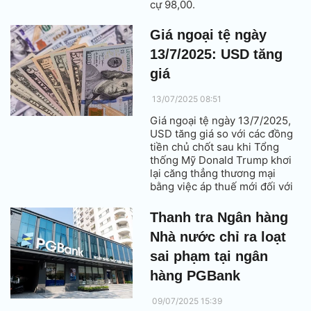
cự 98,00.
Giá ngoại tệ ngày
13/7/2025: USD tăng
giá
13/07/2025 08:51
Giá ngoại tệ ngày 13/7/2025,
USD tăng giá so với các đồng
tiền chủ chốt sau khi Tổng
thống Mỹ Donald Trump khơi
lại căng thẳng thương mại
bằng việc áp thuế mới đối với
Canada và các đối tác thương
mại khác.
Thanh tra Ngân hàng
Nhà nước chỉ ra loạt
sai phạm tại ngân
hàng PGBank
09/07/2025 15:39