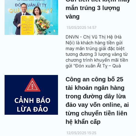
phát triển bền vững.
mắn trúng 3 lượng
vàng
15/05/2025 14:57
DNVN - Chị Vũ Thị Hệ (Hà
Nội) là khách hàng tiền gửi
may mắn trúng giải đặc biệt
tương đương 3 lượng vàng từ
chương trình khuyến mãi tiền
gửi “Đón xuân Ất Tỵ – Quà
vàng như ý” tại PGBank.
Công an công bố 25
tài khoản ngân hàng
trong đường dây lừa
đảo vay vốn online, ai
từng chuyển tiền liên
hệ khẩn cấp
12/05/2025 15:25