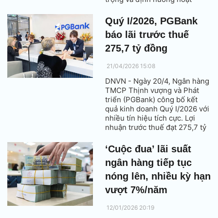
động trong năm 2026 với tỷ lệ
đồng thuận cao; thông qua
Quý I/2026, PGBank
phương án phân phối lợi
báo lãi trước thuế
nhuận năm 2025 với tỷ lệ cổ
tức 7,5% bằng cổ phiếu.
275,7 tỷ đồng
21/04/2026 15:08
DNVN - Ngày 20/4, Ngân hàng
TMCP Thịnh vượng và Phát
triển (PGBank) công bố kết
quả kinh doanh Quý I/2026 với
nhiều tín hiệu tích cực. Lợi
nhuận trước thuế đạt 275,7 tỷ
đồng, tăng mạnh so với mức
96 tỷ đồng của cùng kỳ năm
‘Cuộc đua’ lãi suất
ngoái.
ngân hàng tiếp tục
nóng lên, nhiều kỳ hạn
vượt 7%/năm
12/01/2026 20:19