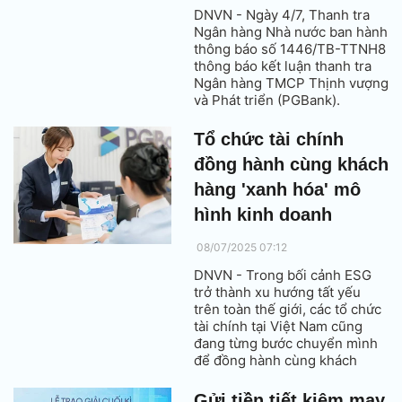
DNVN - Ngày 4/7, Thanh tra
Ngân hàng Nhà nước ban hành
thông báo số 1446/TB-TTNH8
thông báo kết luận thanh tra
Ngân hàng TMCP Thịnh vượng
và Phát triển (PGBank).
Tổ chức tài chính
đồng hành cùng khách
hàng 'xanh hóa' mô
hình kinh doanh
08/07/2025 07:12
DNVN - Trong bối cảnh ESG
trở thành xu hướng tất yếu
trên toàn thế giới, các tổ chức
tài chính tại Việt Nam cũng
đang từng bước chuyển mình
để đồng hành cùng khách
hàng trên hành trình xanh hóa
mô hình kinh doanh, hướng tới
Gửi tiền tiết kiệm may