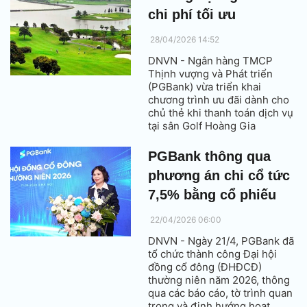
tỷ; tăng 65,7% so với cùng kỳ
chi phí tối ưu
năm 2025.
28/04/2026 14:52
DNVN - Ngân hàng TMCP
Thịnh vượng và Phát triển
(PGBank) vừa triển khai
chương trình ưu đãi dành cho
chủ thẻ khi thanh toán dịch vụ
tại sân Golf Hoàng Gia
(phường Yên Thắng, Ninh
Bình), mở ra cơ hội trải nghiệm
PGBank thông qua
golf đẳng cấp với chi phí tối
phương án chi cổ tức
ưu.
7,5% bằng cổ phiếu
22/04/2026 06:00
DNVN - Ngày 21/4, PGBank đã
tổ chức thành công Đại hội
đồng cổ đông (ĐHĐCĐ)
thường niên năm 2026, thông
qua các báo cáo, tờ trình quan
trọng và định hướng hoạt