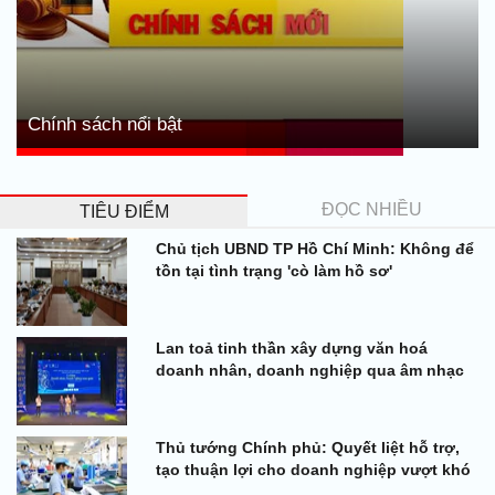
Chính sách nổi bật
ĐỌC NHIỀU
TIÊU ĐIỂM
Chủ tịch UBND TP Hồ Chí Minh: Không để
tồn tại tình trạng 'cò làm hồ sơ'
Lan toả tinh thần xây dựng văn hoá
doanh nhân, doanh nghiệp qua âm nhạc
Thủ tướng Chính phủ: Quyết liệt hỗ trợ,
tạo thuận lợi cho doanh nghiệp vượt khó