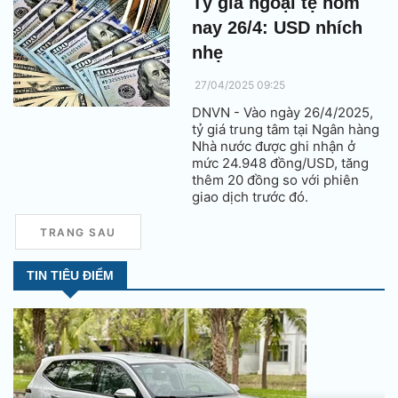
Tỷ giá ngoại tệ hôm
nay 26/4: USD nhích
nhẹ
27/04/2025 09:25
DNVN - Vào ngày 26/4/2025,
tỷ giá trung tâm tại Ngân hàng
Nhà nước được ghi nhận ở
mức 24.948 đồng/USD, tăng
thêm 20 đồng so với phiên
giao dịch trước đó.
TRANG SAU
TIN TIÊU ĐIỂM