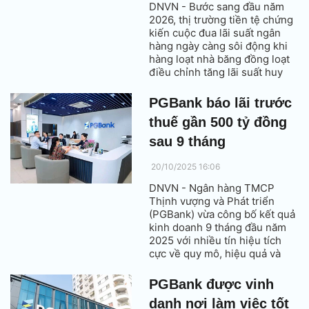
DNVN - Bước sang đầu năm
2026, thị trường tiền tệ chứng
kiến cuộc đua lãi suất ngân
hàng ngày càng sôi động khi
hàng loạt nhà băng đồng loạt
điều chỉnh tăng lãi suất huy
động.
PGBank báo lãi trước
thuế gần 500 tỷ đồng
sau 9 tháng
20/10/2025 16:06
DNVN - Ngân hàng TMCP
Thịnh vượng và Phát triển
(PGBank) vừa công bố kết quả
kinh doanh 9 tháng đầu năm
2025 với nhiều tín hiệu tích
cực về quy mô, hiệu quả và
nền tảng tài chính, tiếp tục
khẳng định định hướng tăng
PGBank được vinh
trưởng an toàn, hiệu quả và
danh nơi làm việc tốt
bền vững.