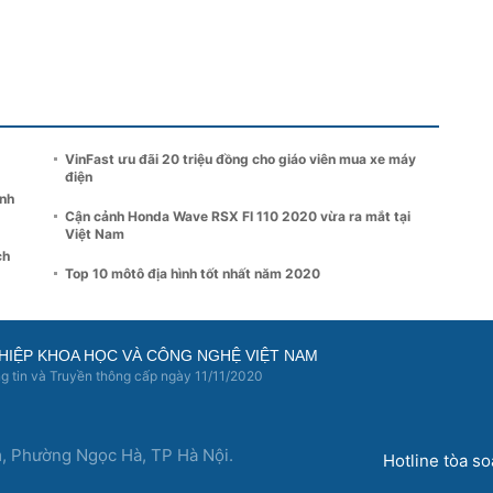
VinFast ưu đãi 20 triệu đồng cho giáo viên mua xe máy
điện
anh
Cận cảnh Honda Wave RSX FI 110 2020 vừa ra mắt tại
Việt Nam
ch
Top 10 môtô địa hình tốt nhất năm 2020
HIỆP KHOA HỌC VÀ CÔNG NGHỆ VIỆT NAM
 tin và Truyền thông cấp ngày 11/11/2020
m, Phường Ngọc Hà, TP Hà Nội.
Hotline tòa s