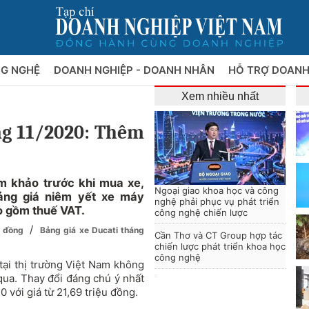
NG NGHỆ
DOANH NGHIỆP - DOANH NHÂN
HỖ TRỢ DOANH
Xem nhiều nhất
ng 11/2020: Thêm
m khảo trước khi mua xe,
Ngoại giao khoa học và công
ảng giá niêm yết xe máy
nghệ phải phục vụ phát triển
o gồm thuế VAT.
công nghệ chiến lược
/
ệu đồng
Bảng giá xe Ducati tháng
Cần Thơ và CT Group hợp tác
chiến lược phát triển khoa học
công nghệ
tại thị trường Việt Nam không
 qua. Thay đổi đáng chú ý nhất
 với giá từ 21,69 triệu đồng.