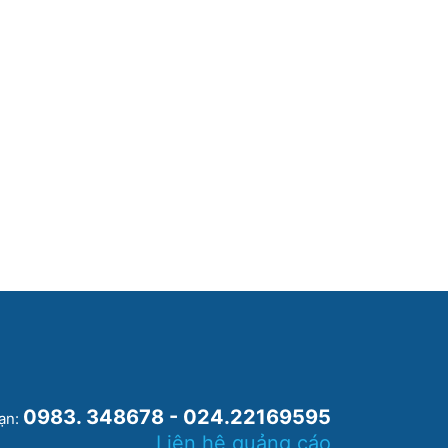
0983. 348678 - 024.22169595
oạn:
Liên hệ quảng cáo