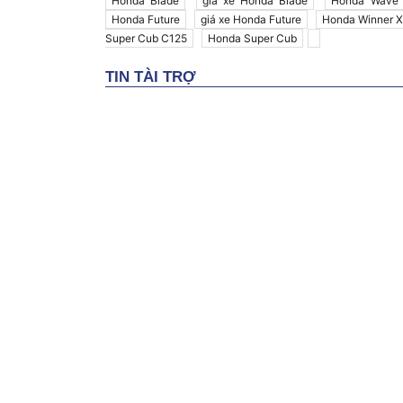
Honda Blade
giá xe Honda Blade
Honda Wave
Honda Future
giá xe Honda Future
Honda Winner X
Super Cub C125
Honda Super Cub