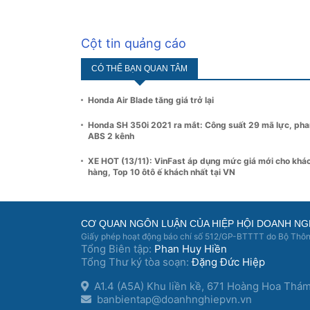
Cột tin quảng cáo
CÓ THỂ BẠN QUAN TÂM
Honda Air Blade tăng giá trở lại
Honda SH 350i 2021 ra mắt: Công suất 29 mã lực, ph
ABS 2 kênh
XE HOT (13/11): VinFast áp dụng mức giá mới cho khá
hàng, Top 10 ôtô ế khách nhất tại VN
CƠ QUAN NGÔN LUẬN CỦA HIỆP HỘI DOANH NG
Giấy phép hoạt động báo chí số 512/GP-BTTTT do Bộ Thông
Tổng Biên tập:
Phan Huy Hiền
Tổng Thư ký tòa soạn:
Đặng Đức Hiệp
A1.4 (A5A) Khu liền kề, 671 Hoàng Hoa Thá
banbientap@doanhnghiepvn.vn