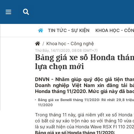
TIN TỨC - SỰ KIỆN
KHOA HỌC - CÔ
Khoa học - Công nghệ
Thứ Bảy, 14/11/2020, 08:08 (GMT+7)
Bảng giá xe số Honda thá
lựa chọn mới
DNVN - Nhằm giúp quý độc giả tiện tha
Doanh nghiệp Việt Nam xin đăng tải b
Honda tháng 11/2020. Mức giá này đã ba
Bảng giá xe Benelli tháng 11/2020: Rẻ nhất 29,8 tri
11/2020
Trong tháng 11 này, giá niêm yết xe số Honda 
có bất cứ sự xáo trộn nào so với tháng 10 vừa
là sự xuất hiện của Honda Wave RSX FI 110 2020
Bảng giá xe
số Honda tháng 11/2020: