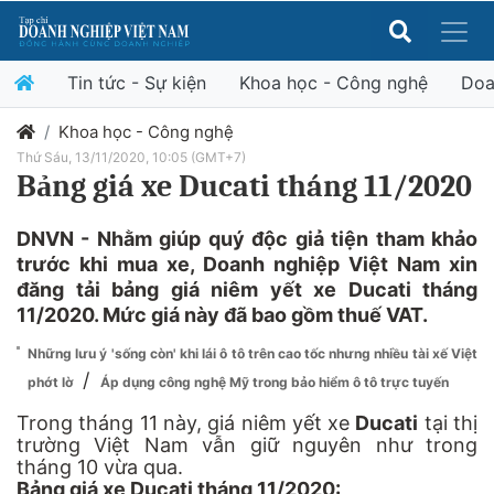
Tin tức - Sự kiện
Khoa học - Công nghệ
Doa
Khoa học - Công nghệ
Thứ Sáu, 13/11/2020, 10:05 (GMT+7)
Bảng giá xe Ducati tháng 11/2020
DNVN - Nhằm giúp quý độc giả tiện tham khảo
trước khi mua xe, Doanh nghiệp Việt Nam xin
đăng tải bảng giá niêm yết xe Ducati tháng
11/2020. Mức giá này đã bao gồm thuế VAT.
Những lưu ý 'sống còn' khi lái ô tô trên cao tốc nhưng nhiều tài xế Việt
/
phớt lờ
Áp dụng công nghệ Mỹ trong bảo hiểm ô tô trực tuyến
Trong tháng 11 này, giá niêm yết xe
Ducati
tại thị
trường Việt Nam vẫn giữ nguyên như trong
tháng 10 vừa qua.
Bảng giá xe
Ducati tháng 11/2020: