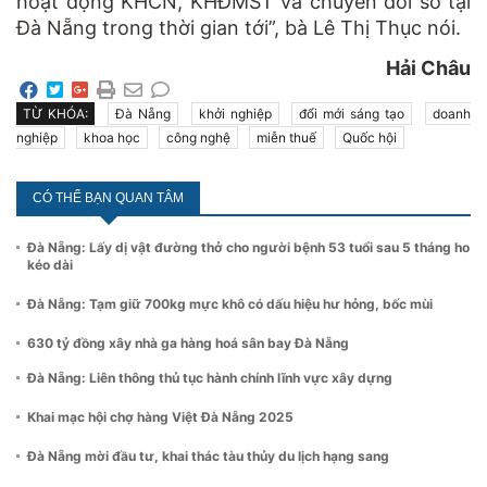
hoạt động KHCN, KHĐMST và chuyển đổi số tại
Đà Nẵng trong thời gian tới”, bà Lê Thị Thục nói.
Hải Châu
TỪ KHÓA:
Đà Nẵng
khởi nghiệp
đổi mới sáng tạo
doanh
nghiệp
khoa học
công nghệ
miễn thuế
Quốc hội
CÓ THỂ BẠN QUAN TÂM
Đà Nẵng: Lấy dị vật đường thở cho người bệnh 53 tuổi sau 5 tháng ho
kéo dài
Đà Nẵng: Tạm giữ 700kg mực khô có dấu hiệu hư hỏng, bốc mùi
630 tỷ đồng xây nhà ga hàng hoá sân bay Đà Nẵng
Đà Nẵng: Liên thông thủ tục hành chính lĩnh vực xây dựng
Khai mạc hội chợ hàng Việt Đà Nẵng 2025
Đà Nẵng mời đầu tư, khai thác tàu thủy du lịch hạng sang