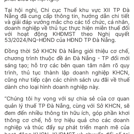
Tại hội nghị, Chi cục Thuế khu vực XII TP Đà
Nẵng đã cung cấp thông tin, hướng dẫn chi tiết
và giải đáp vướng mắc cho các tổ chức, cá nhân,
doanh nghiệp về thủ tục thực hiện miễn thuế đối
với hoạt động KHĐMST theo Nghị quyết
53/2024/NQ-HĐND của HĐND TP Đà Nẵng.
Đồng thời Sở KHCN Đà Nẵng giới thiệu cơ chế,
chương trình thuộc đề án Đà Nẵng - TP đổi mới
sáng tạo; hỗ trợ các bên quan tâm nắm rõ quy
trình, thủ tục thành lập doanh nghiệp KHCN,
cũng như tiếp cận các chính sách ưu đãi về thuế
dành cho loại hình doanh nghiệp này.
“Chúng tôi hy vọng với sự chia sẻ của cơ quan
quản lý thuế TP Đà Nẵng, cùng với Sở KHCN, sẽ
đem đến nhiều thông tin hữu ích, góp phần khơi
thông cơ chế, hỗ trợ hiệu quả cho các doanh
nghiệp và thúc đẩy sự phát triển mạnh mẽ của