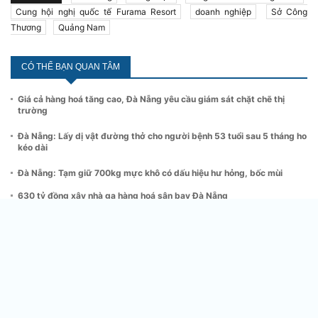
Cung hội nghị quốc tế Furama Resort
doanh nghiệp
Sở Công
Thương
Quảng Nam
CÓ THỂ BẠN QUAN TÂM
Giá cả hàng hoá tăng cao, Đà Nẵng yêu cầu giám sát chặt chẽ thị
trường
Đà Nẵng: Lấy dị vật đường thở cho người bệnh 53 tuổi sau 5 tháng ho
kéo dài
Đà Nẵng: Tạm giữ 700kg mực khô có dấu hiệu hư hỏng, bốc mùi
630 tỷ đồng xây nhà ga hàng hoá sân bay Đà Nẵng
Đà Nẵng: Liên thông thủ tục hành chính lĩnh vực xây dựng
Khai mạc hội chợ hàng Việt Đà Nẵng 2025
CƠ QUAN NGÔN LUẬN CỦA HIỆP HỘI DOANH NGHIỆP KHOA
HỌC VÀ CÔNG NGHỆ VIỆT NAM