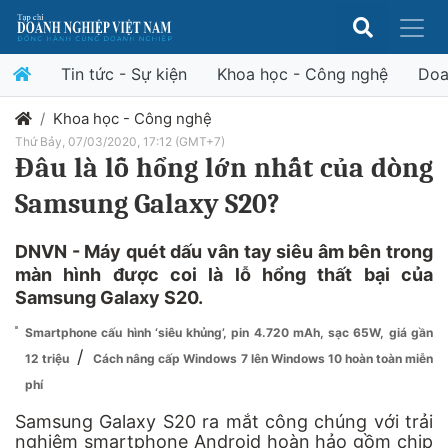
Tin tức - Sự kiện
Khoa học - Công nghệ
Doa
Khoa học - Công nghệ
Thứ Bảy, 07/03/2020, 17:12 (GMT+7)
Đâu là lỗ hổng lớn nhất của dòng
Samsung Galaxy S20?
DNVN - Máy quét dấu vân tay siêu âm bên trong
màn hình được coi là lỗ hổng thất bại của
Samsung Galaxy S20.
Smartphone cấu hình ‘siêu khủng’, pin 4.720 mAh, sạc 65W, giá gần
/
12 triệu
Cách nâng cấp Windows 7 lên Windows 10 hoàn toàn miễn
phí
Samsung
Galaxy S20 ra mắt công chúng với trải
nghiệm
smartphone
Android hoàn hảo gồm chip