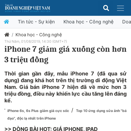
Tin tức - Sự kiện
Khoa học - Công nghệ
Doa
Khoa học - Công nghệ
Thứ Năm, 01/08/2019, 14:30 (GMT+7)
iPhone 7 giảm giá xuống còn hơn
3 triệu đồng
Thời gian gần đây, mẫu iPhone 7 (đã qua sử
dụng) đang khá hot trên thị trường di động Việt
Nam. Giá bán iPhone 7 hiện đã về mức hơn 3
triệu đồng, điều này khiến lực cầu tăng lên đáng
kể.
/
iPhone 6s, 6s Plus giảm giá cực sốc
Top 10 ứng dụng sửa ảnh "bá
đạo", độc lạ nhất trên iPhone
>> DÒNG BÀI HOT:
GIÁ IPHONE, IPAD