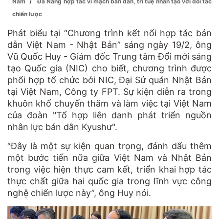
/
Nam
Đà Nẵng hợp tác vi mạch bán dẫn, trí tuệ nhân tạo với đối tác
chiến lược
Phát biểu tại “Chương trình kết nối hợp tác bán
dẫn Việt Nam - Nhật Bản” sáng ngày 19/2, ông
Vũ Quốc Huy - Giám đốc Trung tâm Đổi mới sáng
tạo Quốc gia (NIC) cho biết, chương trình được
phối hợp tố chức bởi NIC, Đại Sứ quán Nhật Bản
tại Việt Nam, Công ty FPT. Sự kiện diễn ra trong
khuôn khổ chuyến thăm và làm việc tại Việt Nam
của đoàn "Tổ hợp liên danh phát triển nguồn
nhân lực bán dẫn Kyushư".
“Đây là một sự kiện quan trọng, đánh dấu thêm
một bước tiến nữa giữa Việt Nam và Nhật Bản
trong việc hiện thực cam kết, triển khai hợp tác
thực chất giữa hai quốc gia trong lĩnh vực công
nghệ chiến lược này”, ông Huy nói.