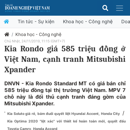
Tin tức - Sự kiện
Khoa học - Công nghệ
Doa
Khoa học - Công nghệ
Chủ Nhật, 24/11/2019, 11:15 (GMT+7)
Kia Rondo giá 585 triệu đồng ở
Việt Nam, cạnh tranh Mitsubishi
Xpander
DNVN - Kia Rondo Standard MT có giá bán chỉ
585 triệu đồng tại thị trường Việt Nam. MPV 7
chỗ này là đối thủ cạnh tranh đáng gờm của
Mitsubishi Xpander.
/
Kia Soluto giá rẻ, bám đuổi quyết liệt Hyundai Accent, Honda City
Kia Optima 2020 "lột xác" với thiết kế hoàn toàn mới, quyết đấu
Toyota Camry, Honda Accord