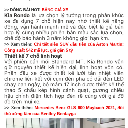
>> DÒNG BÀI HOT:
BẢNG GIÁ XE
Kia Rondo
là lựa chọn lý tưởng trong phân khúc
xe đa dụng 7 chỗ hiện nay nhờ thiết kế năng
động, vận hành mạnh mẽ và đặc biệt là giá bán
hợp lý cùng nhiều phiên bản màu sắc lựa chọn,
chế độ bảo hành 3 năm không giới hạn km.
>> Xem thêm:
Chi tiết siêu SUV đầu tiên của Aston Martin:
Công suất 542 mã lực, giá gần 5 tỷ
Thiết kế 7 chỗ linh hoạt
Với phiên bản mới Standard MT,
Kia
Rondo vẫn
giữ nguyên thiết kế hiện đại, linh hoạt vốn có.
Phần đầu xe được thiết kế lưới tản nhiệt viền
chrome liên kết với cụm đèn pha có dải đèn LED
chạy ban ngày, bộ mâm 17 inch được thiết kế thể
thao 5 chấu kép hình cánh quạt, gương chiếu
hậu chỉnh điện tích hợp đèn rẽ cùng với giá đỡ
đồ trên mui xe.
>> Xem thêm:
Mercedes-Benz GLS 600 Maybach 2021, đối
thủ xứng tầm của Bentley Bentayga