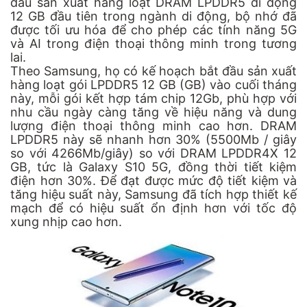
đầu sản xuất hàng loạt DRAM LPDDR5 di động
12 GB đầu tiên trong ngành di động, bộ nhớ đã
được tối ưu hóa để cho phép các tính năng 5G
và AI trong điện thoại thông minh trong tương
lai.
Theo Samsung, họ có kế hoạch bắt đầu sản xuất
hàng loạt gói LPDDR5 12 GB (GB) vào cuối tháng
này, mỗi gói kết hợp tám chip 12Gb, phù hợp với
nhu cầu ngày càng tăng về hiệu năng và dung
lượng điện thoại thông minh cao hơn. DRAM
LPDDR5 này sẽ nhanh hơn 30% (5500Mb / giây
so với 4266Mb/giây) so với DRAM LPDDR4X 12
GB, tức là Galaxy S10 5G, đồng thời tiết kiệm
điện hơn 30%. Để đạt được mức độ tiết kiệm và
tăng hiệu suất này, Samsung đã tích hợp thiết kế
mạch để có hiệu suất ổn định hơn với tốc độ
xung nhịp cao hơn.