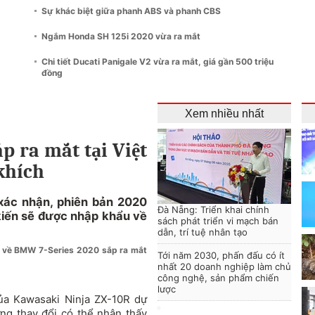
Sự khác biệt giữa phanh ABS và phanh CBS
Ngắm Honda SH 125i 2020 vừa ra mắt
Chi tiết Ducati Panigale V2 vừa ra mắt, giá gần 500 triệu
đồng
Xem nhiều nhất
p ra mắt tại Việt
khích
xác nhận, phiên bản 2020
Đà Nẵng: Triển khai chính
kiến sẽ được nhập khẩu về
sách phát triển vi mạch bán
dẫn, trí tuệ nhân tạo
ết về BMW 7-Series 2020 sắp ra mắt
Tới năm 2030, phấn đấu có ít
nhất 20 doanh nghiệp làm chủ
công nghệ, sản phẩm chiến
lược
của
Kawasaki Ninja ZX-10R
dự
ng thay đổi có thể nhận thấy