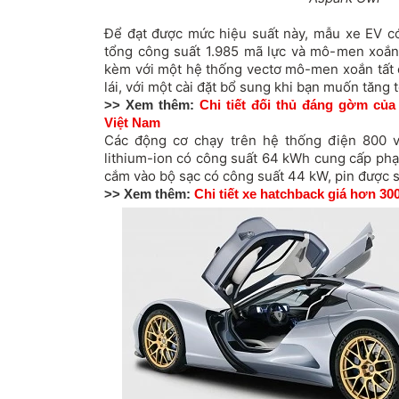
Để đạt được mức hiệu suất này, mẫu
xe EV
có
tổng công suất 1.985 mã lực và mô-men xoắn
kèm với một hệ thống vectơ mô-men xoắn tất 
lái, với một cài đặt bổ sung khi bạn muốn tăng t
>> Xem thêm:
Chi tiết đối thủ đáng gờm củ
Việt Nam
Các động cơ chạy trên hệ thống điện 800 vo
lithium-ion có công suất 64 kWh cung cấp phạm
cắm vào bộ sạc có công suất 44 kW, pin được s
>> Xem thêm:
Chi tiết xe hatchback giá hơn 30