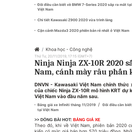
Đôi điều cần biết về BMW 7-Series 2020 sắp ra mắt tại
Việt Nam
Chi tiết Kawasaki Z900 2020 vừa trình làng
Cận cảnh Mazda3 2020 phiên bản rẻ nhất ở Việt Nam
Khoa học - Công nghệ
Thứ Tư, 20/11/2019, 17:15 (GMT+7)
Ninja Ninja ZX-10R 2020 sắ
Nam, cánh mày râu phấn 
DNVN - Kawasaki Việt Nam chính thức 
của chiếc Ninja ZX-10R mô hình KRT dự 
Việt Nam vào đầu năm sau.
/
Bảng giá xe Infiniti tháng 11/2019
Đôi điều cần bi
tại Việt Nam
>> DÒNG BÀI HOT:
BẢNG GIÁ XE
Theo đó, khi về Việt Nam, phiên bản 2020 
kiến có mức giá bán hơn 570 triệu đồng. Nhữ