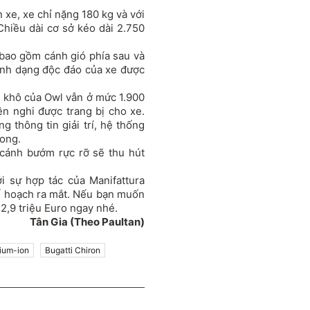
 xe, xe chỉ nặng 180 kg và với
hiều dài cơ sở kéo dài 2.750
 bao gồm cánh gió phía sau và
ình dạng độc đáo của xe được
 khô của Owl vẫn ở mức 1.900
ện nghi được trang bị cho xe.
 thông tin giải trí, hệ thống
rong.
 cánh bướm rực rỡ sẽ thu hút
i sự hợp tác của Manifattura
kế hoạch ra mắt. Nếu bạn muốn
 2,9 triệu Euro ngay nhé.
Tân Gia (Theo Paultan)
hium-ion
Bugatti Chiron