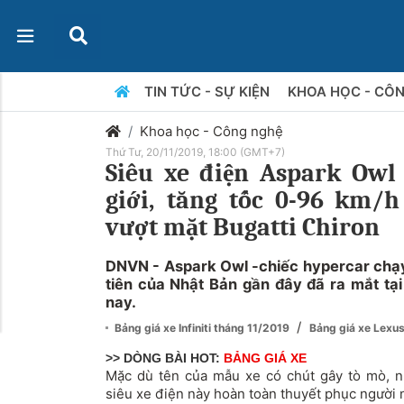
TIN TỨC - SỰ KIỆN
KHOA HỌC - CÔ
Khoa học - Công nghệ
Thứ Tư, 20/11/2019, 18:00 (GMT+7)
Siêu xe điện Aspark Owl
giới, tăng tốc 0-96 km/h 
vượt mặt Bugatti Chiron
DNVN - Aspark Owl -chiếc hypercar chạy
tiên của Nhật Bản gần đây đã ra mắt tại
nay.
/
Bảng giá xe Infiniti tháng 11/2019
Bảng giá xe Lexu
>> DÒNG BÀI HOT:
BẢNG GIÁ XE
Mặc dù tên của mẫu xe có chút gây tò mò, n
siêu xe điện
này hoàn toàn thuyết phục người 