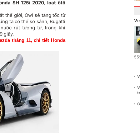
onda SH 125i 2020, loạt ôtô
t thế giới, Owl sẽ tăng tốc từ
Vi
úng ta có thể so sánh,
Bugatti
nước rút tương tự, trong khi
9 giây.
zda tháng 11, chi tiết Honda
55
V
V
t
C