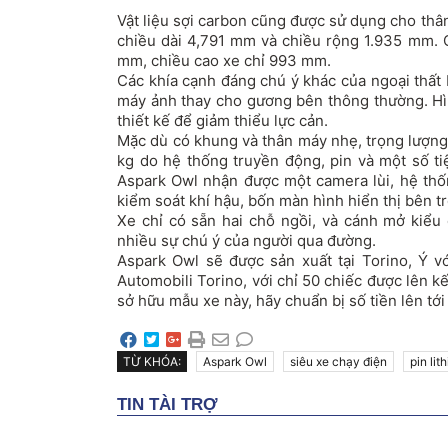
Vật liệu sợi carbon cũng được sử dụng cho thân
chiều dài 4,791 mm và chiều rộng 1.935 mm. C
mm, chiều cao xe chỉ 993 mm.
Các khía cạnh đáng chú ý khác của ngoại thất
máy ảnh thay cho gương bên thông thường. H
thiết kế để giảm thiểu lực cản.
Mặc dù có khung và thân máy nhẹ, trọng lượng
kg do hệ thống truyền động, pin và một số ti
Aspark Owl nhận được một camera lùi, hệ thống
kiểm soát khí hậu, bốn màn hình hiển thị bên t
Xe chỉ có sẵn hai chỗ ngồi, và cánh mở kiểu
nhiều sự chú ý của người qua đường.
Aspark Owl sẽ được sản xuất tại Torino, Ý vớ
Automobili Torino, với chỉ 50 chiếc được lên 
sở hữu mẫu xe này, hãy chuẩn bị số tiền lên tới
TỪ KHÓA:
Aspark Owl
siêu xe chạy điện
pin lit