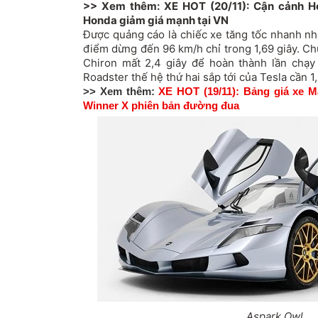
>> Xem thêm:
XE HOT (20/11): Cận cảnh H
Honda giảm giá mạnh tại VN
Được quảng cáo là chiếc xe tăng tốc nhanh nhấ
điểm dừng đến 96 km/h chỉ trong 1,69 giây. Ch
Chiron
mất 2,4 giây để hoàn thành lần chạy 
Roadster thế hệ thứ hai sắp tới của Tesla cần 1,
>> Xem thêm:
XE HOT (19/11): Bảng giá xe Ma
Winner X phiên bản đường đua
Aspark Owl