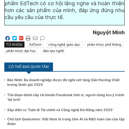
phẩm EdTech có cơ hội lắng nghe và hoàn thiện
hơn các sản phẩm của mình, đáp ứng đúng nhu
cầu yêu cầu của thực tế.
Nguyệt Minh
TỪ KHÓA:
EdTech
công nghệ giáo dục
phân khúc phổ thông
phân khúc đại học
đào tạo nghề
CÓ THỂ BẠN QUAN TÂM
Bắc Ninh: Ba doanh nghiệp được đề nghị xét tặng Giải thưởng Chất
lượng Quốc gia 2025
Thủ đoạn đánh cắp tài khoản Facebook tinh vi, người dùng lưu ý tránh
'lọt lưới'
Sắp diễn ra ‘Tuần lễ Tài chính và Công nghệ Đà Nẵng năm 2025’
Chủ tịch Qualcomm: Việt Nam là trung tâm AI và R&D toàn cầu của tập
đoàn