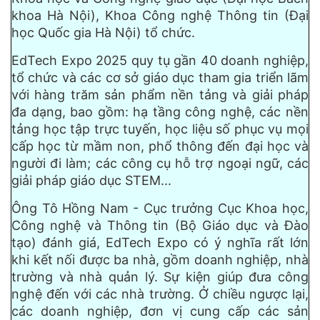
khoa Hà Nội), Khoa Công nghệ Thông tin (Đại
học Quốc gia Hà Nội) tổ chức.
EdTech Expo 2025 quy tụ gần 40 doanh nghiệp,
tổ chức và các cơ sở giáo dục tham gia triển lãm
với hàng trăm sản phẩm nền tảng và giải pháp
đa dạng, bao gồm: hạ tầng công nghệ, các nền
tảng học tập trực tuyến, học liệu số phục vụ mọi
cấp học từ mầm non, phổ thông đến đại học và
người đi làm; các công cụ hỗ trợ ngoại ngữ, các
giải pháp giáo dục STEM...
Ông Tô Hồng Nam - Cục trưởng Cục Khoa học,
Công nghệ và Thông tin (Bộ Giáo dục và Đào
tạo) đánh giá, EdTech Expo có ý nghĩa rất lớn
khi kết nối được ba nhà, gồm doanh nghiệp, nhà
trường và nhà quản lý. Sự kiện giúp đưa công
nghệ đến với các nhà trường. Ở chiều ngược lại,
các doanh nghiệp, đơn vị cung cấp các sản