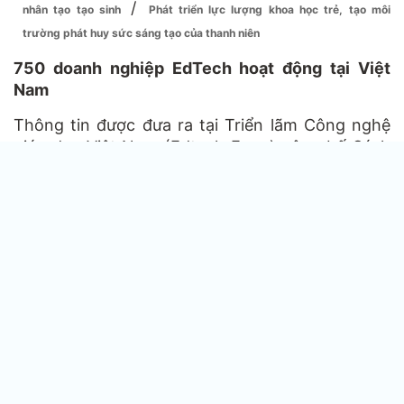
/
nhân tạo tạo sinh
Phát triển lực lượng khoa học trẻ, tạo môi
trường phát huy sức sáng tạo của thanh niên
750 doanh nghiệp EdTech hoạt động tại Việt
Nam
Thông tin được đưa ra tại Triển lãm Công nghệ
giáo dục Việt Nam (Edtech Expo) công bố Sách
trắng và bảng xếp hạng EdTech Việt Nam 2024
ngày 10/8 tại Hà Nội. Bà Ngô Ngọc Yến - Giám
đốc vận hành EdTech Agency cho biết, trong bối
cảnh thị trường công nghệ giáo dục (EdTech)
ngày càng phát triển và đa dạng, việc lựa chọn
giải pháp phù hợp trở nên ngày càng khó khăn.
Sách trắng và bảng xếp hạng EdTech 2024 sẽ
cung cấp cái nhìn toàn diện về thị trường, bao
gồm các số liệu, phân tích và dự báo về xu
hướng phát triển trong tương lai. Đây sẽ là
nguồn tham khảo đáng tin cậy, hỗ trợ các đơn vị