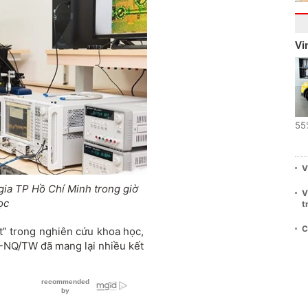
Vi
55
V
gia TP Hồ Chí Minh trong giờ
V
ọc
t
C
t” trong nghiên cứu khoa học,
7-NQ/TW đã mang lại nhiều kết