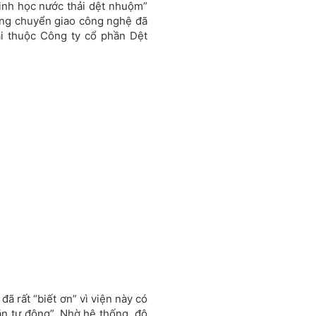
sinh học nước thải dệt nhuộm”
ồng chuyển giao công nghệ đã
ải thuộc Công ty cổ phần Dệt
ã rất “biết ơn” vì viện này có
n tự động”. Nhờ hệ thống, độ