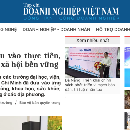
NG NGHỆ
DOANH NGHIỆP - DOANH NHÂN
HỖ TRỢ DOANH
Xem nhiều nhất
 vào thực tiễn,
 xã hội bền vững
các trường đại học, viện,
Đà Nẵng: Triển khai chính
 Chí Minh đã đưa vào ứng
sách phát triển vi mạch bán
rường, khoa học, sức khỏe;
dẫn, trí tuệ nhân tạo
g ở các địa phương.
/
, trường
Bảo vệ bản quyền trong