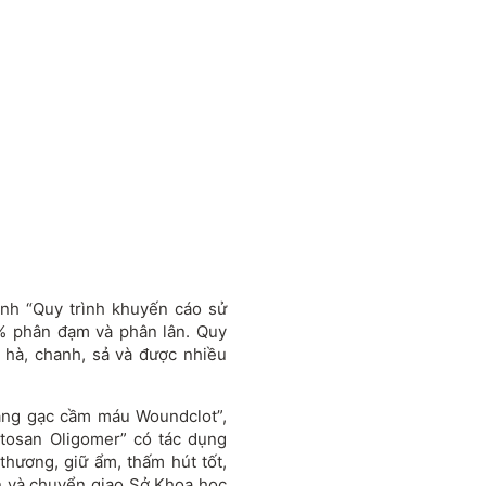
nh “Quy trình khuyến cáo sử
5% phân đạm và phân lân. Quy
 hà, chanh, sả và được nhiều
ăng gạc cầm máu Woundclot”,
itosan Oligomer” có tác dụng
thương, giữ ẩm, thấm hút tốt,
n và chuyển giao Sở Khoa học