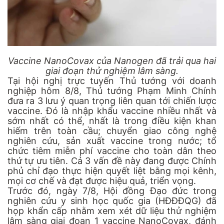
Vaccine NanoCovax của Nanogen đã trải qua hai
giai đoạn thử nghiệm lâm sàng.
Tại hội nghị trực tuyến Thủ tướng với doanh
nghiệp hôm 8/8, Thủ tướng Phạm Minh Chính
đưa ra 3 lưu ý quan trọng liên quan tới chiến lược
vaccine. Đó là nhập khẩu vaccine nhiều nhất và
sớm nhất có thể, nhất là trong điều kiện khan
hiếm trên toàn cầu; chuyển giao công nghệ
nghiên cứu, sản xuất vaccine trong nước; tổ
chức tiêm miễn phí vaccine cho toàn dân theo
thứ tự ưu tiên. Cả 3 vấn đề này đang được Chính
phủ chỉ đạo thực hiện quyết liệt bằng mọi kênh,
mọi cơ chế và đạt được hiệu quả, triển vọng.
Trước đó, ngày 7/8, Hội đồng Đạo đức trong
nghiên cứu y sinh học quốc gia (HĐĐĐQG) đã
họp khẩn cấp nhằm xem xét dữ liệu thử nghiệm
lâm sàng giai đoạn 1 vaccine NanoCovax, đánh