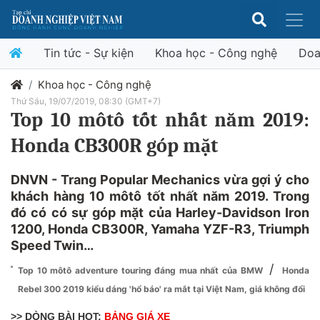
Tin tức - Sự kiện
Khoa học - Công nghệ
Doa
Khoa học - Công nghệ
Thứ Sáu, 19/07/2019, 08:30 (GMT+7)
Top 10 môtô tốt nhất năm 2019:
Honda CB300R góp mặt
DNVN - Trang Popular Mechanics vừa gợi ý cho
khách hàng 10 môtô tốt nhất năm 2019. Trong
đó có có sự góp mặt của Harley-Davidson Iron
1200, Honda CB300R, Yamaha YZF-R3, Triumph
Speed Twin…
/
Top 10 môtô adventure touring đáng mua nhất của BMW
Honda
Rebel 300 2019 kiểu dáng 'hổ báo' ra mắt tại Việt Nam, giá không đổi
>> DÒNG BÀI HOT:
BẢNG GIÁ XE