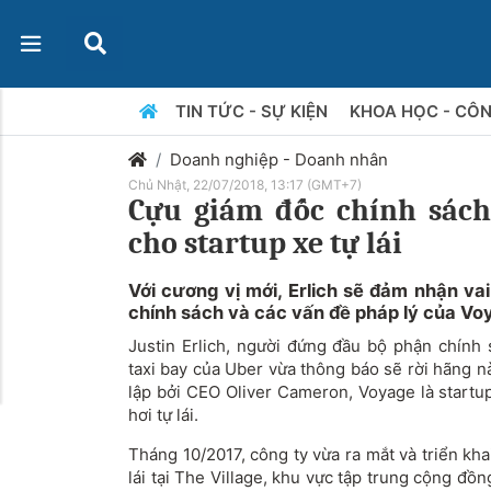
TIN TỨC - SỰ KIỆN
KHOA HỌC - CÔ
Doanh nghiệp - Doanh nhân
Chủ Nhật, 22/07/2018, 13:17 (GMT+7)
Cựu giám đốc chính sác
cho startup xe tự lái
Với cương vị mới, Erlich sẽ đảm nhận vai
chính sách và các vấn đề pháp lý của Vo
Justin Erlich, người đứng đầu bộ phận chính 
taxi bay của Uber vừa thông báo sẽ rời hãng 
lập bởi CEO Oliver Cameron, Voyage là startu
hơi tự lái.
Tháng 10/2017, công ty vừa ra mắt và triển kh
lái tại The Village, khu vực tập trung cộng đồn