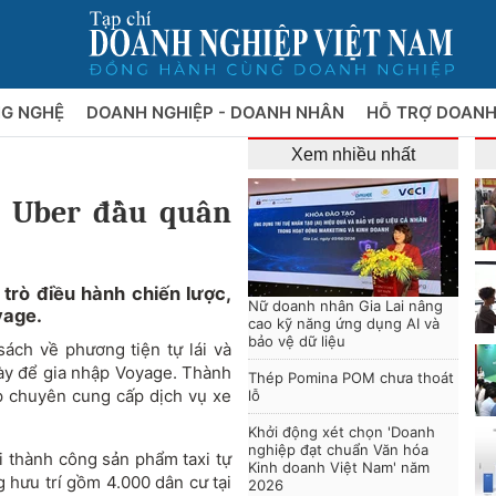
NG NGHỆ
DOANH NGHIỆP - DOANH NHÂN
HỖ TRỢ DOANH
Xem nhiều nhất
h Uber đầu quân
 trò điều hành chiến lược,
Nữ doanh nhân Gia Lai nâng
yage.
cao kỹ năng ứng dụng AI và
bảo vệ dữ liệu
sách về phương tiện tự lái và
này để gia nhập Voyage. Thành
Thép Pomina POM chưa thoát
p chuyên cung cấp dịch vụ xe
lỗ
Khởi động xét chọn 'Doanh
nghiệp đạt chuẩn Văn hóa
ai thành công sản phẩm taxi tự
Kinh doanh Việt Nam' năm
g hưu trí gồm 4.000 dân cư tại
2026