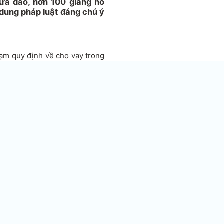
lừa đảo, hơn 100 giang hồ
 dung pháp luật đáng chú ý
ạm quy định về cho vay trong
 thẩm đối với 3 bị cáo: Huỳnh
 hàng Thương mại xuất nhập
 Eximbank Sài Gòn), Phạm Duy
 Khách hàng doanh nghiệp
(SN 1985, nguyên Cán bộ tín
Người lao động.
2011, Đặng Bạch Helen (quốc
hành viên Công ty TNHH Milano
huê bà Trương Hoàng Linh làm
HCM.
ụng tại Eximbank Sài Gòn sắp
 vay vốn, để kinh doanh hàng
thế giới từ Ý về bán tại số 88