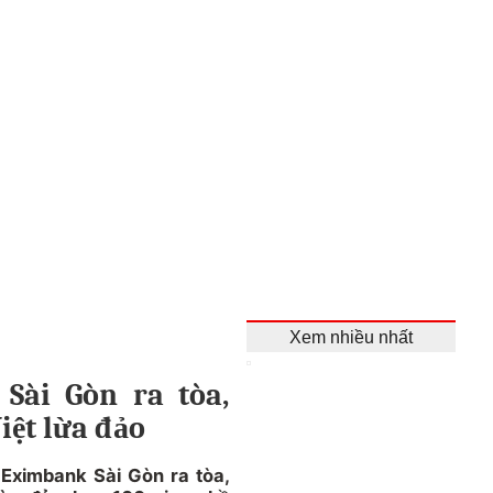
Xem nhiều nhất
Sài Gòn ra tòa,
iệt lừa đảo
 Eximbank Sài Gòn ra tòa,