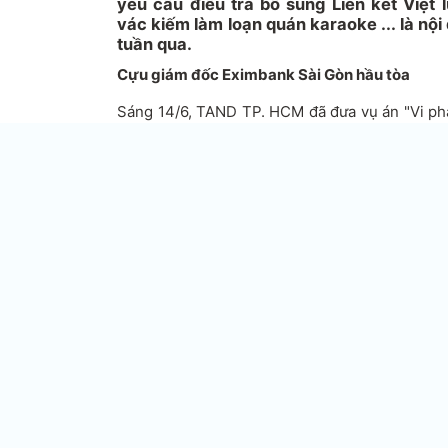
yêu cầu điều tra bổ sung Liên kết Việt 
vác kiếm làm loạn quán karaoke ... là nội
tuần qua.
Cựu giám đốc Eximbank Sài Gòn hầu tòa
Sáng 14/6, TAND TP. HCM đã đưa vụ án "Vi ph
hoạt động của các tổ chức tín dụng" xét xử sơ
Thị Trinh (SN 1972, nguyên Giám đốc Ngân
khẩu Việt Nam chi nhánh Sài Gòn (viết tắt là
Hiển (SN 1981, nguyên Phó trưởng Phòng
Eximbank Sài Gòn) và Nguyễn Thị Thu Hằng 
dụng Eximbank Sài Gòn), theo tin tức trên báo 
Theo cáo trạng của VKSND Tối cao, tháng 1/
tịch Mỹ, đang bị truy nã)-Chủ tịch Hội đồng t
Vina thành lập Công ty Gia Phát Thành và t
giám đốc, đặt trụ sở tại quận Bình Thạnh, TP. 
Đầu năm 2012, do hạn sử dụng hạn mức tín d
hết nên Helen liên hệ và đặt vấn đề tiếp tục
thời trang cao cấp của các hãng nổi tiếng trên 
Đồng Khởi, quận 1, TP HCM.