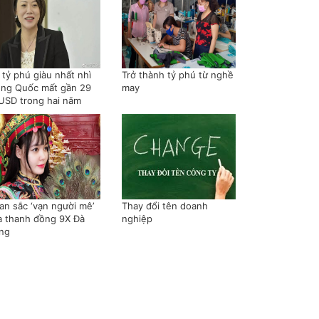
 tỷ phú giàu nhất nhì
Trở thành tỷ phú từ nghề
ung Quốc mất gần 29
may
 USD trong hai năm
an sắc ‘vạn người mê’
Thay đổi tên doanh
a thanh đồng 9X Đà
nghiệp
ng