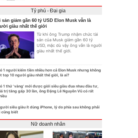
Tỷ phú - Đại gia
i sản giảm gần 60 tỷ USD Elon Musk vẫn là
ười giàu nhất thế giới
Từ khi ông Trump nhậm chức tài
sản của Musk giảm gần 60 tỷ
USD, mặc dù vậy ông vẫn là người
giàu nhất thế giới.
ó 1 người kiếm tiền nhiều hơn cả Elon Musk nhưng không
ọt top 10 người giàu nhất thế giới, là ai?
ó 1 thứ 'vàng' mới được giới siêu giàu đua nhau đầu tư,
iá trị tăng gấp 30 lần, ông Đặng Lê Nguyên Vũ có rất
hiều
gười siêu giàu ít dùng iPhone, lý do phía sau không phải
i cũng biết
Nữ doanh nhân