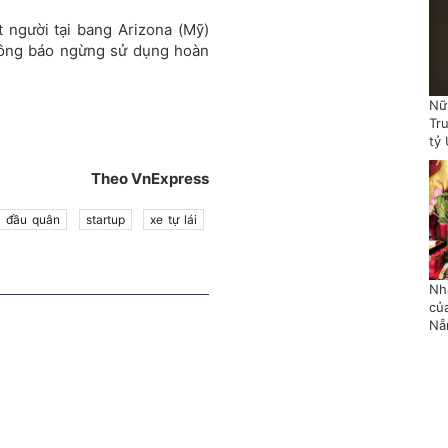
t người tại bang Arizona (Mỹ)
thông báo ngừng sử dụng hoàn
Nữ
Tr
tỷ
Theo VnExpress
đầu quân
startup
xe tự lái
Nh
củ
Nẵ