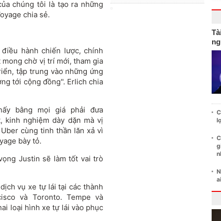
của chúng tôi là tạo ra những
Voyage chia sẻ.
Tà
ng
 điều hành chiến lược, chính
ất mong chờ vị trí mới, tham gia
triển, tập trung vào những ứng
 tới cộng đồng''. Erlich chia
thấy bằng mọi giá phải đưa
C
t, kinh nghiệm dày dặn mà vị
l
 Uber cùng tinh thần lăn xả vì
C
yage bày tỏ.
g
n
vọng Justin sẽ làm tốt vai trò
N
a
ịch vụ xe tự lái tại các thành
cisco và Toronto. Tempe và
ai loại hình xe tự lái vào phục