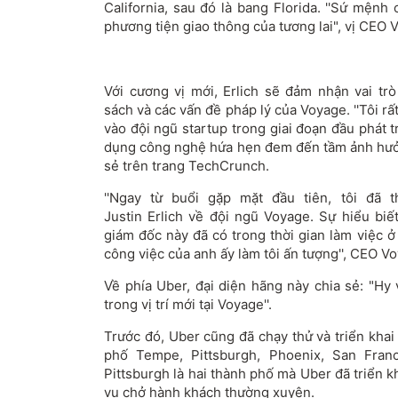
California, sau đó là bang Florida.
''Sứ mệnh 
phương tiện giao thông của tương lai", vị CEO 
Với cương vị mới, Erlich sẽ đảm nhận vai trò
sách và các vấn đề pháp lý của Voyage.
''Tôi r
vào đội ngũ startup trong giai đoạn đầu phát 
dụng công nghệ hứa hẹn đem đến tầm ảnh hưởng
sẻ trên trang TechCrunch.
''Ngay từ buổi gặp mặt đầu tiên, tôi đã 
Justin
Erlich
về đội ngũ Voyage. Sự hiểu biế
giám đốc này đã có trong thời gian làm việc ở
công việc của anh ấy làm tôi ấn tượng'', CEO Vo
Về phía Uber, đại diện hãng này chia sẻ: "Hy 
trong vị trí mới tại Voyage''.
Trước đó, Uber cũng đã chạy thử và triển khai d
phố Tempe, Pittsburgh, Phoenix, San Fran
Pittsburgh là hai thành phố mà Uber đã triển kh
vụ chở hành khách thường xuyên.