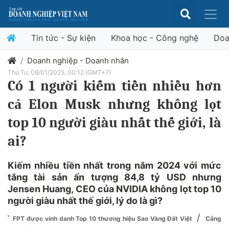
Tin tức - Sự kiện
Khoa học - Công nghệ
Doa
Doanh nghiệp - Doanh nhân
Thứ Tư, 08/01/2025, 00:12 (GMT+7)
Có 1 người kiếm tiền nhiều hơn
cả Elon Musk nhưng không lọt
top 10 người giàu nhất thế giới, là
ai?
Kiếm nhiều tiền nhất trong năm 2024 với mức
tăng tài sản ấn tượng 84,8 tỷ USD nhưng
Jensen Huang, CEO của NVIDIA không lọt top 10
người giàu nhất thế giới, lý do là gì?
/
FPT được vinh danh Top 10 thương hiệu Sao Vàng Đất Việt
Cảng