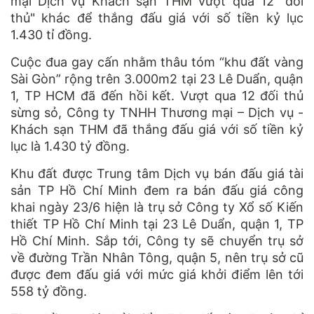
mại Dịch vụ Khách sạn THM vượt qua 12 "đối
thủ" khác để thắng đấu giá với số tiền kỷ lục
1.430 tỉ đồng.
Cuộc đua gay cấn nhằm thâu tóm “khu đất vàng
Sài Gòn” rộng trên 3.000m2 tại 23 Lê Duẩn, quận
1, TP HCM đã đến hồi kết. Vượt qua 12 đối thủ
sừng sỏ, Công ty TNHH Thương mại – Dịch vụ -
Khách sạn THM đã thắng đấu giá với số tiền kỷ
lục là 1.430 tỷ đồng.
Khu đất được Trung tâm Dịch vụ bán đấu giá tài
sản TP Hồ Chí Minh đem ra bán đấu giá công
khai ngày 23/6 hiện là trụ sở Công ty Xổ số Kiến
thiết TP Hồ Chí Minh tại 23 Lê Duẩn, quận 1, TP
Hồ Chí Minh. Sắp tới, Công ty sẽ chuyển trụ sở
về đường Trần Nhân Tông, quận 5, nên trụ sở cũ
được đem đấu giá với mức giá khởi điểm lên tới
558 tỷ đồng.