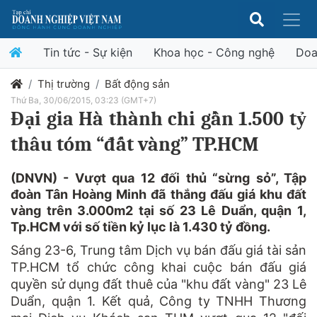
Tin tức - Sự kiện
Khoa học - Công nghệ
Doa
Thị trường
Bất động sản
Thứ Ba, 30/06/2015, 03:23 (GMT+7)
Đại gia Hà thành chi gần 1.500 tỷ
thâu tóm “đất vàng” TP.HCM
(DNVN) - Vượt qua 12 đối thủ “sừng sỏ”, Tập
đoàn Tân Hoàng Minh đã thắng đấu giá khu đất
vàng trên 3.000m2 tại số 23 Lê Duẩn, quận 1,
Tp.HCM với số tiền kỷ lục là 1.430 tỷ đồng.
Sáng 23-6, Trung tâm Dịch vụ bán đấu giá tài sản
TP.HCM tổ chức công khai cuộc bán đấu giá
quyền sử dụng đất thuê của "khu đất vàng" 23 Lê
Duẩn, quận 1. Kết quả, Công ty TNHH Thương