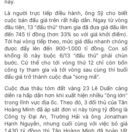
nay.
Là người trực tiếp điều hành, ông Sỹ cho biết
cuộc bán đấu giá trên rất hấp dẫn. Ngay từ vòng
đầu tiên, 13 "đấu thủ" tham gia đã đưa giá đấu lên
đến 745 tỉ đồng (hơn 33% so với giá khởi điểm).
Tới hai vòng tiếp theo, mức giá đấu nhanh chóng
được đẩy lên đến 900-1.000 tỉ đồng. Con số
khổng lồ này buộc 6/13 "đấu thủ" phải chùn
bước. Cứ thế cho tới vòng thứ 12 chỉ còn bốn
công ty tham gia và tới vòng sau cùng thì buổi
đấu giá trở thành cuộc đua "song mã".
Cuộc đua thâu tóm đất vàng 23 Lê Duẩn càng
diễn ra hấp dẫn hơn khi xuất hiện nhiều “ông lớn”
trong lĩnh vực
địa ốc
. Theo đó, 3 đối thủ của Tân
Hoàng Minh đã áp sát đơn vị này từng tỷ đồng là
Công ty Đại An, Trường Hải và ông Jonathan
Hạnh Nguyễn, nhưng cuối cùng với việc bỏ giá
1.430 tỷ đồng thì Tân Hoàng Minh đã hoàn tất