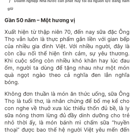
/
Doanh nghiệp Nhà nước cần phát huy tối đa nguồn lực đang nắm
giữ
Gần 50 năm – Một hương vị
Xuất hiện từ thập niên 70, đến nay sữa đặc Ông
Thọ vẫn luôn là thực phẩm gắn liền với gian bếp
của nhiều gia đình Việt. Với nhiều người, đây là
còn cầu nối thể hiện tình cảm, sự yêu thương.
Khi cuộc sống còn nhiều khó khăn hay lúc đau
ốm, người ta dùng để tặng nhau như một món
quà ngọt ngào theo cả nghĩa đen lẫn nghĩa
bóng.
Không đơn thuần là món ăn thức uống, sữa Ông
Thọ là tuổi thơ, là nhân chứng để bố mẹ kể cho
con nghe về thuở xưa lúc thiếu thốn đủ bề, là ly
sữa nóng thơm lừng đủ đầy dinh dưỡng cho trẻ
nhỏ thời ấy, là món bánh mì chấm sữa “huyền
thoại” được bao thế hệ người Việt yêu mến đến