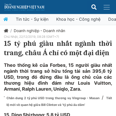
Tin tức - Sự kiện
Khoa học - Công nghệ
Doa
Doanh nghiệp - Doanh nhân
Chủ Nhật, 22/12/2019, 08:28 (GMT+7)
15 tỷ phú giàu nhất ngành thời
trang, châu Á chỉ có một đại diện
Theo thống kê của Forbes, 15 người giàu nhất
ngành thời trang sở hữu tổng tài sản 395,6 tỷ
USD, trong đó đứng đầu là ông chủ của các
thương hiệu đình đám như Louis Vuitton,
Armani, Ralph Lauren, Uniqlo, Zara.
/
Chân dung 2 tỷ phú USD trong thương vụ Vingroup - Masan
Tiết
lộ mới về quan hệ giữa Bill Clinton và 'tỷ phú ấu dâm'
15. Ding Shizhong: 5,8 tỷ USD