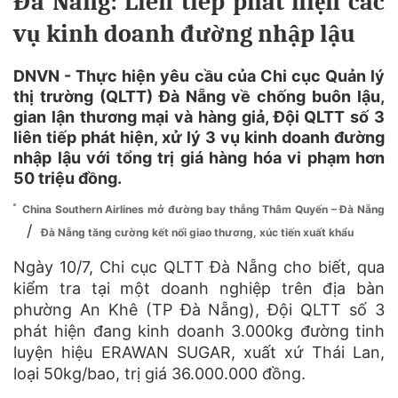
Đà Nẵng: Liên tiếp phát hiện các
vụ kinh doanh đường nhập lậu
DNVN - Thực hiện yêu cầu của Chi cục Quản lý
thị trường (QLTT) Đà Nẵng về chống buôn lậu,
gian lận thương mại và hàng giả, Đội QLTT số 3
liên tiếp phát hiện, xử lý 3 vụ kinh doanh đường
nhập lậu với tổng trị giá hàng hóa vi phạm hơn
50 triệu đồng.
China Southern Airlines mở đường bay thẳng Thâm Quyến – Đà Nẵng
/
Đà Nẵng tăng cường kết nối giao thương, xúc tiến xuất khẩu
Ngày 10/7, Chi cục QLTT Đà Nẵng cho biết, qua
kiểm tra tại một doanh nghiệp trên địa bàn
phường An Khê (TP Đà Nẵng), Đội QLTT số 3
phát hiện đang kinh doanh 3.000kg đường tinh
luyện hiệu ERAWAN SUGAR, xuất xứ Thái Lan,
loại 50kg/bao, trị giá 36.000.000 đồng.