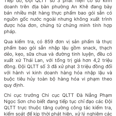
Tiếp đó, Đội QLTT số 3 phát hiện cơ sở kinh
doanh trên địa bàn phường An Khê đang bày
bán nhiều mặt hàng thực phẩm bao gói sẵn có
nguồn gốc nước ngoài nhưng không xuất trình
được hóa đơn, chứng từ chứng minh tính hợp
pháp.
Qua kiểm tra, có 859 đơn vị sản phẩm là thực
phẩm bao gói sẵn nhập lậu gồm snack, thạch
dẻo, kẹo, sữa chua và đường tinh luyện, đều có
xuất xứ Thái Lan, với tổng trị giá hơn 4,2 triệu
đồng. Đội QLTT số 3 đã xử phạt 3 triệu đồng đối
với hành vi kinh doanh hàng hóa nhập lậu và
buộc tiêu hủy toàn bộ hàng hóa vi phạm theo
quy định.
Chi cục trưởng Chi cục QLTT Đà Nẵng Phạm
Ngọc Sơn cho biết đang tiếp tục chỉ đạo các Đội
QLTT trực thuộc tăng cường công tác kiểm tra,
kiểm soát để kịp thời phát hiện, xử lý nghiêm các