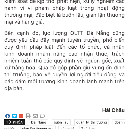
kiểm soát để kịp thời phát hiện, xử lý nghiêm các
hành vi vi phạm pháp luật trong hoạt động
thương mại, đặc biệt là buôn lậu, gian lận thương
mại và hàng giả.
Bên cạnh đó, lực lượng QLTT Đà Nẵng cũng
được yêu cầu đẩy mạnh tuyên truyền, phổ biến
quy định pháp luật đến các tổ chức, cá nhân
kinh doanh nhằm nâng cao nhận thức, trách
nhiệm tuân thủ các quy định về nguồn gốc, xuất
xứ hàng hóa. Qua đó góp phần giữ vững ổn định
thị trường, bảo vệ quyền lợi người tiêu dùng và
bảo đảm môi trường kinh doanh lành mạnh trên
địa bàn.
Hải Châu
TỪ KHÓA:
Đà Nẵng
buôn lậu
quản lý thị trường
doanh
nghiệp
gian lận thương mại
hàng giả
Thái Lan