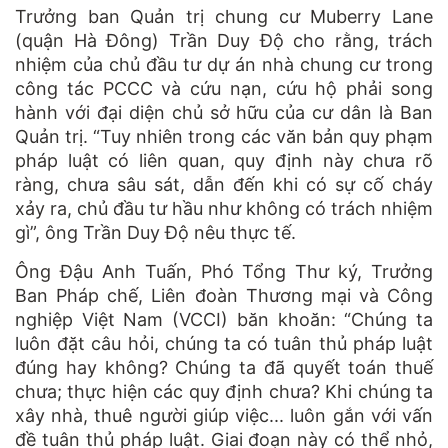
Trưởng ban Quản trị chung cư Muberry Lane
(quận Hà Đông) Trần Duy Độ cho rằng, trách
nhiệm của chủ đầu tư dự án nhà chung cư trong
công tác PCCC và cứu nạn, cứu hộ phải song
hành với đại diện chủ sở hữu của cư dân là Ban
Quản trị. “Tuy nhiên trong các văn bản quy phạm
pháp luật có liên quan, quy định này chưa rõ
ràng, chưa sâu sát, dẫn đến khi có sự cố cháy
xảy ra, chủ đầu tư hầu như không có trách nhiệm
gì”, ông Trần Duy Độ nêu thực tế.
Ông Đậu Anh Tuấn, Phó Tổng Thư ký, Trưởng
Ban Pháp chế, Liên đoàn Thương mại và Công
nghiệp Việt Nam (VCCI) băn khoăn: “Chúng ta
luôn đặt câu hỏi, chúng ta có tuân thủ pháp luật
đúng hay không? Chúng ta đã quyết toán thuế
chưa; thực hiện các quy định chưa? Khi chúng ta
xây nhà, thuê người giúp việc... luôn gắn với vấn
đề tuân thủ pháp luật. Giai đoạn này có thể nhỏ,