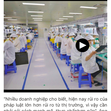
"Nhiều doanh nghiệp cho biết, hiện nay rủi ro của
pháp luật lớn hơn rủi ro từ thị trường, vì vậy cần
phải cải cách mạnh mẽ, thực chấnhơn nữa", ông