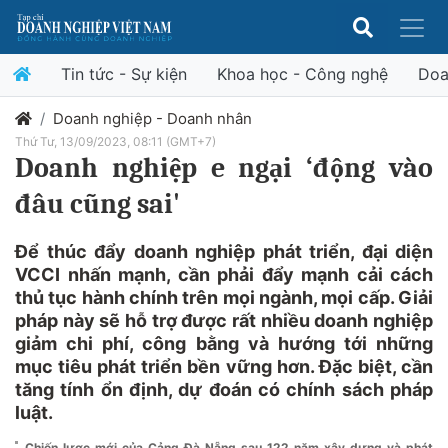
Tin tức - Sự kiện
Khoa học - Công nghệ
Doa
Doanh nghiệp - Doanh nhân
Thứ Tư, 13/09/2023, 08:11 (GMT+7)
Doanh nghiệp e ngại ‘động vào
đâu cũng sai'
Để thúc đẩy doanh nghiệp phát triển, đại diện
VCCI nhấn mạnh, cần phải đẩy mạnh cải cách
thủ tục hành chính trên mọi ngành, mọi cấp. Giải
pháp này sẽ hỗ trợ được rất nhiều doanh nghiệp
giảm chi phí, công bằng và hướng tới những
mục tiêu phát triển bền vững hơn. Đặc biệt, cần
tăng tính ổn định, dự đoán có chính sách pháp
luật.
Chiến lược mới của Cảng Đà Nẵng sau 122 năm xây dựng và phát