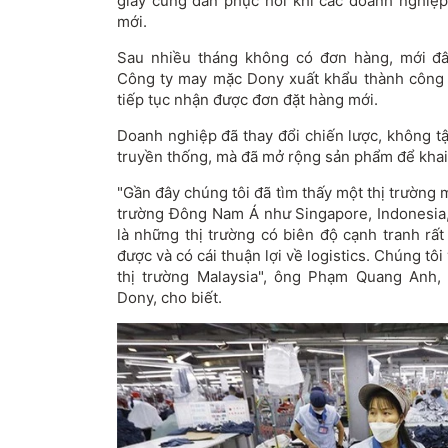
giày cũng dần phục hồi khi các doanh nghiệ
mới.
Sau nhiều tháng không có đơn hàng, mới đ
Công ty may mặc Dony xuất khẩu thành công 
tiếp tục nhận được đơn đặt hàng mới.
Doanh nghiệp đã thay đổi chiến lược, không tậ
truyền thống, mà đã mở rộng sản phẩm để khai 
"Gần đây chúng tôi đã tìm thấy một thị trường mớ
trường Đông Nam Á như Singapore, Indonesia
là những thị trường có biên độ cạnh tranh rấ
được và có cái thuận lợi về logistics. Chúng tô
thị trường Malaysia", ông Phạm Quang Anh
Dony, cho biết.