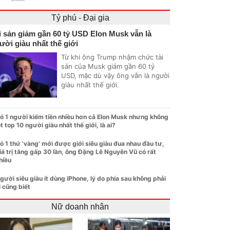
Tỷ phú - Đại gia
i sản giảm gần 60 tỷ USD Elon Musk vẫn là
ười giàu nhất thế giới
Từ khi ông Trump nhậm chức tài
sản của Musk giảm gần 60 tỷ
USD, mặc dù vậy ông vẫn là người
giàu nhất thế giới.
ó 1 người kiếm tiền nhiều hơn cả Elon Musk nhưng không
ọt top 10 người giàu nhất thế giới, là ai?
ó 1 thứ 'vàng' mới được giới siêu giàu đua nhau đầu tư,
iá trị tăng gấp 30 lần, ông Đặng Lê Nguyên Vũ có rất
hiều
gười siêu giàu ít dùng iPhone, lý do phía sau không phải
i cũng biết
Nữ doanh nhân