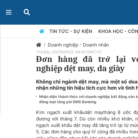
TIN TỨC - SỰ KIỆN
KHOA HỌC - CÔ
Doanh nghiệp - Doanh nhân
Thứ Bảy, 02/09/2023, 09:35 (GMT+7)
Đơn hàng đã trở lại v
nghiệp dệt may, da giày
Không chỉ ngành dệt may, mà một số doa
nhận những tín hiệu tích cực hơn về tình 
Nhận diện thách thức với doanh nghiệp bất động sản 
đồng loạt tăng phí SMS Banking
Kim ngạch xuất khẩudệt maytháng 8 ước đạ
đương với tháng 7. Dù còn nhiều khó khăn, 
ngạch xuất khẩu dệt may đã tăng trở lại từ m
5. Các đơn hàng cho quý IV cũng đã nhiều hơn