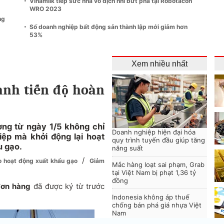
Vinamilk tiếp sức nhà vô địch nhí bứt phá tại Robotacon
WRO 2023
ng
Số doanh nghiệp bất động sản thành lập mới giảm hơn
53%
Xem nhiều nhất
anh tiến độ hoàn
ường từ ngày 1/5 không chỉ
Doanh nghiệp hiện đại hóa
ệp mà khởi động lại hoạt
quy trình tuyến đầu giúp tăng
u gạo.
năng suất
/
ho hoạt động xuất khẩu gạo
Giảm
Mắc hàng loạt sai phạm, Grab
tại Việt Nam bị phạt 1,36 tỷ
đồng
ơn hàng
đã được ký từ trước
Indonesia không áp thuế
chống bán phá giá nhựa Việt
Nam