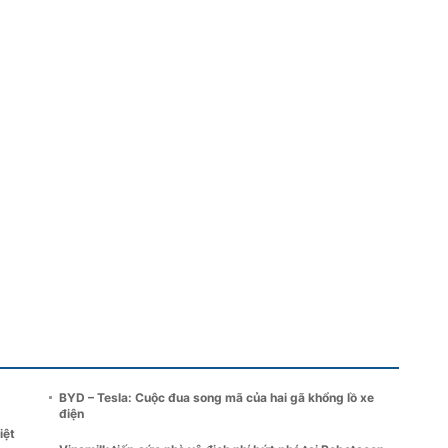
BYD – Tesla: Cuộc đua song mã của hai gã khổng lồ xe
điện
iệt