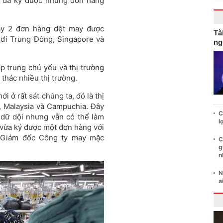
p đã ký được những đơn hàng
ây 2 đơn hàng dệt may được
Tà
đi Trung Đông, Singapore và
ng
p trung chủ yếu và thị trường
thác nhiều thị trường.
i ở rất sát chúng ta, đó là thị
, Malaysia và Campuchia. Đây
C
t dữ dội nhưng vẫn có thể làm
l
i vừa ký được một đơn hàng với
, Giám đốc Công ty may mặc
C
g
n
N
a