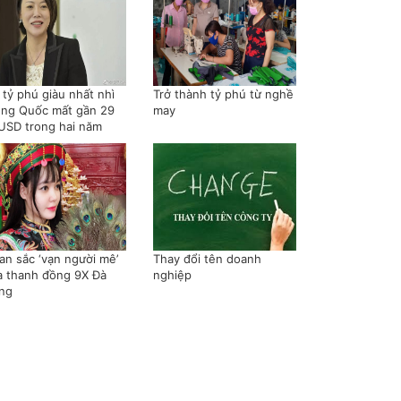
 tỷ phú giàu nhất nhì
Trở thành tỷ phú từ nghề
ung Quốc mất gần 29
may
 USD trong hai năm
an sắc ‘vạn người mê’
Thay đổi tên doanh
a thanh đồng 9X Đà
nghiệp
ng