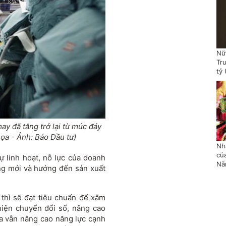
Nữ
Tr
tỷ
y đã tăng trở lại từ mức đáy
ọa - Ảnh: Báo Đầu tư)
Nh
củ
 linh hoạt, nỗ lực của doanh
Nẵ
ăng mới và hướng đến sản xuất
 thì sẽ đạt tiêu chuẩn để xâm
hiện chuyển đổi số, nâng cao
 ta vẫn nâng cao năng lực cạnh