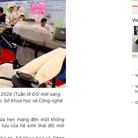
Vi
55
V
V
t
 2024 (Tuần lễ Đổi mới sáng
h: Sở Khoa học và Công nghệ
C
hứa hẹn mang đến một không
 tựu của hệ sinh thái đổi mới