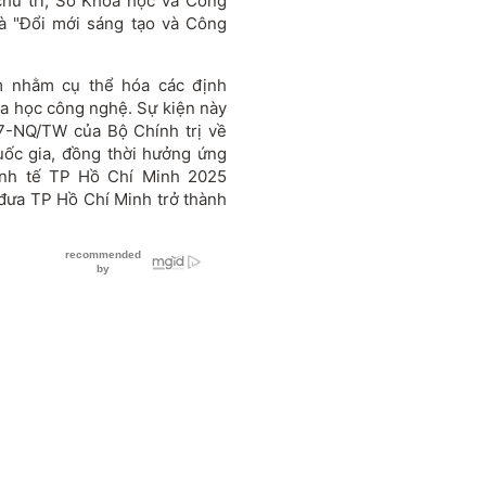
ủ trì, Sở Khoa học và Công
à "Đổi mới sáng tạo và Công
 nhằm cụ thể hóa các định
oa học công nghệ. Sự kiện này
57-NQ/TW của Bộ Chính trị về
uốc gia, đồng thời hưởng ứng
inh tế TP Hồ Chí Minh 2025
g đưa TP Hồ Chí Minh trở thành