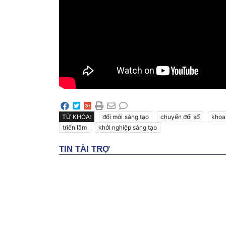
TỪ KHÓA:
đổi mới sáng tạo
chuyển đổi số
khoa
triển lãm
khởi nghiệp sáng tạo