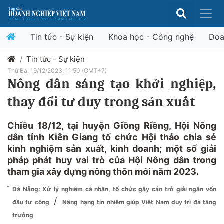
Tin tức - Sự kiện
Khoa học - Công nghệ
Doa
Tin tức - Sự kiện
Thứ Ba, 19/12/2023, 11:50 (GMT+7)
Nông dân sáng tạo khởi nghiệp,
thay đổi tư duy trong sản xuất
Chiều 18/12, tại huyện Giồng Riềng, Hội Nông
dân tỉnh Kiên Giang tổ chức Hội thảo chia sẻ
kinh nghiệm sản xuất, kinh doanh; một số giải
pháp phát huy vai trò của Hội Nông dân trong
tham gia xây dựng nông thôn mới năm 2023.
Đà Nẵng: Xử lý nghiêm cá nhân, tổ chức gây cản trở giải ngân vốn
/
đầu tư công
Nâng hạng tín nhiệm giúp Việt Nam duy trì đà tăng
trưởng