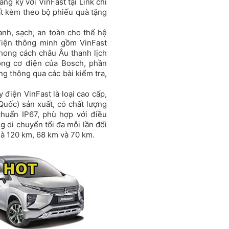
ng ký với VinFast tại Link chi
nhất kèm theo bộ phiếu quà tặng
anh, sạch, an toàn cho thế hệ
 điện thông minh gồm
VinFast
phong cách châu Âu thanh lịch
ộng cơ điện của Bosch, phần
g thông qua các bài kiểm tra,
 điện VinFast là loại cao cấp,
uốc) sản xuất, có chất lượng
huẩn IP67, phù hợp với điều
g di chuyển tối đa mỗi lần đổi
 là 120 km, 68 km và 70 km.