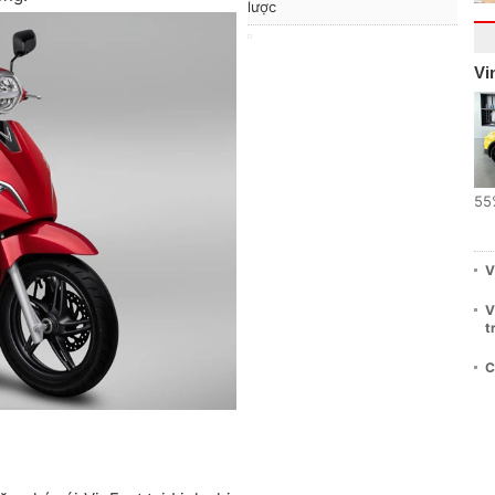
lược
Vi
55
V
V
t
C