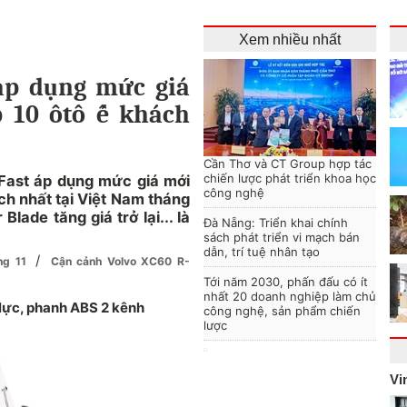
Xem nhiều nhất
 áp dụng mức giá
 10 ôtô ế khách
Cần Thơ và CT Group hợp tác
chiến lược phát triển khoa học
Fast áp dụng mức giá mới
công nghệ
ch nhất tại Việt Nam tháng
Blade tăng giá trở lại... là
Đà Nẵng: Triển khai chính
sách phát triển vi mạch bán
dẫn, trí tuệ nhân tạo
/
áng 11
Cận cảnh Volvo XC60 R-
Tới năm 2030, phấn đấu có ít
nhất 20 doanh nghiệp làm chủ
lực, phanh ABS 2 kênh
công nghệ, sản phẩm chiến
lược
Vi