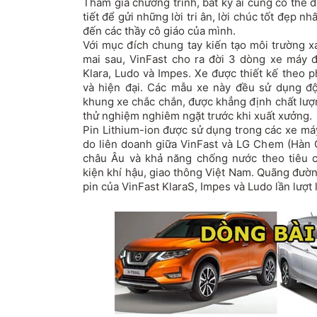
Tham gia chương trình, bất kỳ ai cũng có thể đă
tiết để gửi những lời tri ân, lời chúc tốt đẹp 
đến các thầy cô giáo của mình.
Với mục đích chung tay kiến tạo môi trường x
mai sau, VinFast cho ra đời 3 dòng xe máy
Klara
, Ludo và Impes. Xe được thiết kế theo 
và hiện đại. Các mẫu xe này đều sử dụng đ
khung xe chắc chắn, được khẳng định chất lượn
thử nghiệm nghiêm ngặt trước khi xuất xưởng.
Pin Lithium-ion được sử dụng trong các xe máy
do liên doanh giữa VinFast và LG Chem (Hàn Q
châu Âu và khả năng chống nước theo tiêu c
kiện khí hậu, giao thông Việt Nam. Quãng đườn
pin của VinFast KlaraS, Impes và Ludo lần lượt