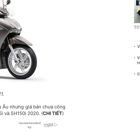
55
V
V
t
C
1.
u Âu nhưng giá bán chưa công
5i và SH150i 2020. (
CHI TIẾT
)