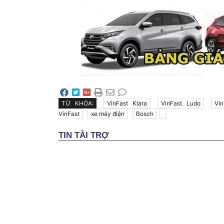
TỪ KHÓA:
VinFast Klara
VinFast Ludo
Vi
VinFast
xe máy điện
Bosch