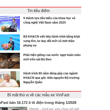
Tin tiêu điểm
9 thành tựu tiêu biểu của khoa học và
công nghệ Việt Nam năm 2025
Bộ KH&CN viết tiếp hành trình bằng khát
vọng lớn, tư duy đổi mới và tinh thần
phụng sự
Phát hiện giống cua nước ngọt hoàn toàn
mới trên núi Bà Đen
Hành trình 80 năm đóng góp của ngành
KH&CN qua góc nhìn nguyên Bộ trưởng
Nguyễn Quân
Bí mật thú vị về các mẫu xe VinFast
nFast bán 16.172 ô tô điện trong tháng 1/2026
DNVN - VinFast vừa công bố kết