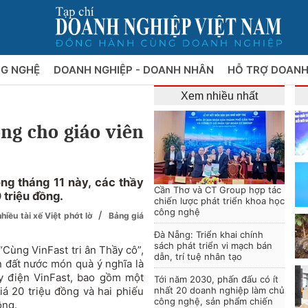
NG NGHỆ
DOANH NGHIỆP - DOANH NHÂN
HỖ TRỢ DOANH
Xem nhiều nhất
ồng cho giáo viên
ng tháng 11 này, các thầy
Cần Thơ và CT Group hợp tác
 triệu đồng.
chiến lược phát triển khoa học
công nghệ
/
nhiều tài xế Việt phớt lờ
Bảng giá
Đà Nẵng: Triển khai chính
sách phát triển vi mạch bán
“Cùng VinFast tri ân Thầy cô”,
dẫn, trí tuệ nhân tạo
n đất nước món quà ý nghĩa là
 điện VinFast, bao gồm một
Tới năm 2030, phấn đấu có ít
iá 20 triệu đồng và hai phiếu
nhất 20 doanh nghiệp làm chủ
công nghệ, sản phẩm chiến
ồng.