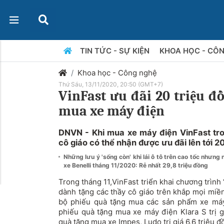
TIN TỨC - SỰ KIỆN
KHOA HỌC - CÔ
Khoa học - Công nghệ
Thứ Sáu, 13/11/2020, 20:50 (GMT+7)
VinFast ưu đãi 20 triệu đ
mua xe máy điện
DNVN - Khi mua xe máy điện VinFast tro
cô giáo có thể nhận được ưu đãi lên tới 20
Những lưu ý 'sống còn' khi lái ô tô trên cao tốc nhưng 
xe Benelli tháng 11/2020: Rẻ nhất 29,8 triệu đồng
Trong tháng 11,
VinFast
triển khai chương trình 
dành tặng các thầy cô giáo trên khắp mọi miề
bộ phiếu quà tặng mua các sản phẩm xe máy
phiếu quà tặng mua xe máy điện Klara S trị g
quà tặng mua xe Impes, Ludo trị giá 6,6 triệu đ