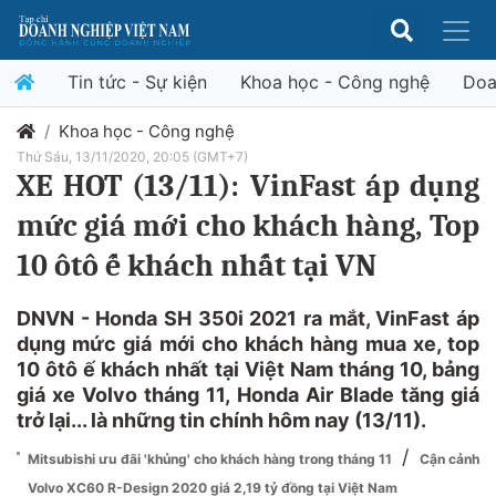
Tin tức - Sự kiện
Khoa học - Công nghệ
Doa
Khoa học - Công nghệ
Thứ Sáu, 13/11/2020, 20:05 (GMT+7)
XE HOT (13/11): VinFast áp dụng
mức giá mới cho khách hàng, Top
10 ôtô ế khách nhất tại VN
DNVN - Honda SH 350i 2021 ra mắt, VinFast áp
dụng mức giá mới cho khách hàng mua xe, top
10 ôtô ế khách nhất tại Việt Nam tháng 10, bảng
giá xe Volvo tháng 11, Honda Air Blade tăng giá
trở lại... là những tin chính hôm nay (13/11).
/
Mitsubishi ưu đãi 'khủng' cho khách hàng trong tháng 11
Cận cảnh
Volvo XC60 R-Design 2020 giá 2,19 tỷ đồng tại Việt Nam