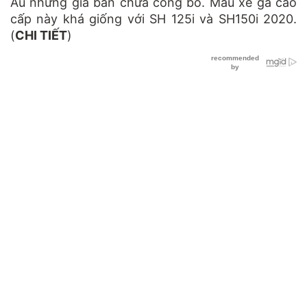
Âu nhưng giá bán chưa công bố. Mẫu xe ga cao
cấp này khá giống với SH 125i và SH150i 2020.
(
CHI TIẾT
)