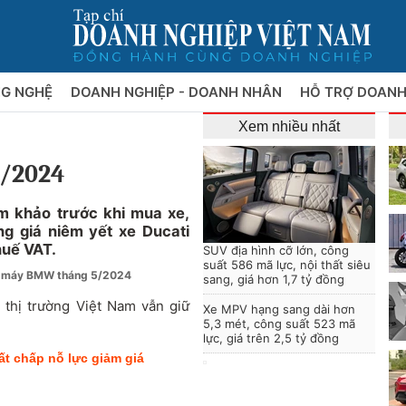
NG NGHỆ
DOANH NGHIỆP - DOANH NHÂN
HỖ TRỢ DOANH
Xem nhiều nhất
6/2024
m khảo trước khi mua xe,
g giá niêm yết xe Ducati
huế VAT.
SUV địa hình cỡ lớn, công
suất 586 mã lực, nội thất siêu
e máy BMW tháng 5/2024
sang, giá hơn 1,7 tỷ đồng
i thị trường Việt Nam vẫn giữ
Xe MPV hạng sang dài hơn
5,3 mét, công suất 523 mã
lực, giá trên 2,5 tỷ đồng
bất chấp nỗ lực giảm giá