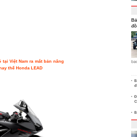
Bả
đồ
 tại Việt Nam ra mắt bản nâng
ba
 thay thế Honda LEAD
B
đ
Đ
C
B