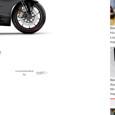
Bản
Ho
Lo
mạ
2.
Bản
Xi
Nh
mạ