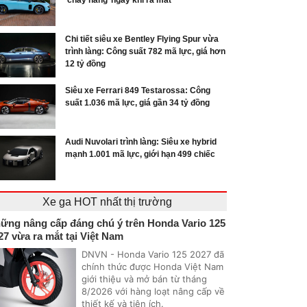
‘cháy hàng’ ngay khi ra mắt
Chi tiết siêu xe Bentley Flying Spur vừa
trình làng: Công suất 782 mã lực, giá hơn
12 tỷ đồng
Siêu xe Ferrari 849 Testarossa: Công
suất 1.036 mã lực, giá gần 34 tỷ đồng
Audi Nuvolari trình làng: Siêu xe hybrid
mạnh 1.001 mã lực, giới hạn 499 chiếc
Xe ga HOT nhất thị trường
ững nâng cấp đáng chú ý trên Honda Vario 125
27 vừa ra mắt tại Việt Nam
DNVN - Honda Vario 125 2027 đã
chính thức được Honda Việt Nam
giới thiệu và mở bán từ tháng
8/2026 với hàng loạt nâng cấp về
thiết kế và tiện ích.