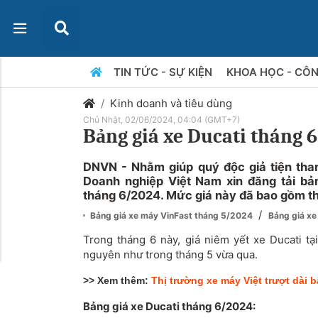
TIN TỨC - SỰ KIỆN
KHOA HỌC - CÔ
Kinh doanh và tiêu dùng
Chủ Nhật, 02/06/2024, 04:04 (GMT+7)
Bảng giá xe Ducati tháng 
DNVN - Nhằm giúp quý độc giả tiện tha
Doanh nghiệp Việt Nam xin đăng tải bản
tháng 6/2024. Mức giá này đã bao gồm t
/
Bảng giá xe máy VinFast tháng 5/2024
Bảng giá x
Trong tháng 6 này, giá niêm yết xe Ducati tạ
nguyên như trong tháng 5 vừa qua.
>> Xem thêm:
Thị trường xe máy Việt trượt dài 
Bảng giá xe Ducati tháng 6/2024: