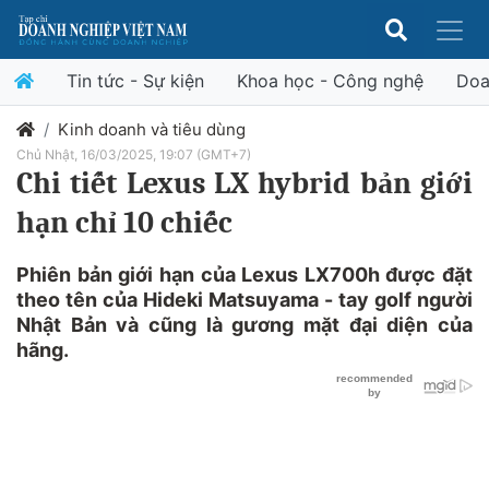
Tin tức - Sự kiện
Khoa học - Công nghệ
Doa
Kinh doanh và tiêu dùng
Chủ Nhật, 16/03/2025, 19:07 (GMT+7)
Chi tiết Lexus LX hybrid bản giới
hạn chỉ 10 chiếc
Phiên bản giới hạn của Lexus LX700h được đặt
theo tên của Hideki Matsuyama - tay golf người
Nhật Bản và cũng là gương mặt đại diện của
hãng.