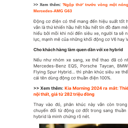
>> Xem thêm:
'Ngộp thở' trước vòng một nón
Mercedes-AMG G63
Động cơ điện có thể mang đến hiệu suất tốt 
vẫn là thứ khiến hầu hết hầu hết tín đồ đam m
hiểu bởi mỗi khi nói đến siêu xe, người ta sẽ
lực, mạnh mẽ của những khối động cơ V6 hay V
Cho khách hàng làm quen dần với xe hybrid
Nếu như nhóm xe sang, xe thể thao đã có n
Mercedes-Benz EQS, Porsche Taycan, BMW i
Flying Spur Hybrid... thì phân khúc siêu xe t
cái tên dùng động cơ thuần điện 100%.
>> Xem thêm:
Kia Morning 2024 ra mắt: Thi
nội thất, giá từ 282 triệu đồng
Thay vào đó, phân khúc này vẫn còn trong 
chuyển đổi từ động cơ đốt trong sang thuần 
hybrid là minh chứng rõ nét.