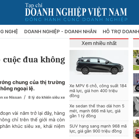
NG NGHỆ
DOANH NGHIỆP - DOANH NHÂN
HỖ TRỢ DOANH
Xem nhiều nhất
 - cuộc đua không
ướng chung của thị trường
Xe MPV 6 chỗ, công suất 184
hông ngoại lệ.
mã lực, giá hơn 400 triệu
đồng
/
n xe Nissan
8 lý do khiến siêu xe
Xe sedan thể thao dài hơn 5
mét, mạnh 666 mã lực, giá
đoạn vài năm trở lại đây, hàng
gần 1 tỷ đồng
hông chỉ trên thế giới mà còn
 phân khúc siêu xe, khái niệm
SUV hạng sang mạnh 968 mã
lực, giá gần 900 triệu đồng