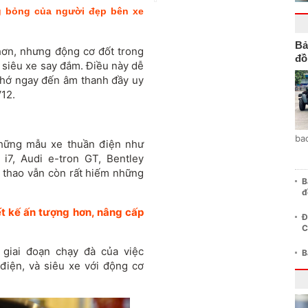
g bỏng của người đẹp bên xe
Bả
hơn, nhưng động cơ đốt trong
đồ
ê siêu xe say đắm. Điều này dễ
 nhớ ngay đến âm thanh đầy uy
12.
ba
hững mẫu xe thuần điện như
7, Audi e-tron GT, Bentley
hể thao vẫn còn rất hiếm những
B
đ
ết kế ấn tượng hơn, nâng cấp
Đ
C
giai đoạn chạy đà của việc
B
điện, và siêu xe với động cơ