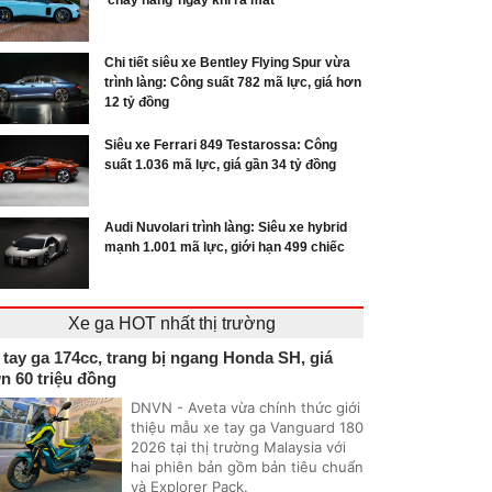
‘cháy hàng’ ngay khi ra mắt
Chi tiết siêu xe Bentley Flying Spur vừa
trình làng: Công suất 782 mã lực, giá hơn
12 tỷ đồng
Siêu xe Ferrari 849 Testarossa: Công
suất 1.036 mã lực, giá gần 34 tỷ đồng
Audi Nuvolari trình làng: Siêu xe hybrid
mạnh 1.001 mã lực, giới hạn 499 chiếc
Xe ga HOT nhất thị trường
 tay ga 174cc, trang bị ngang Honda SH, giá
n 60 triệu đồng
DNVN - Aveta vừa chính thức giới
thiệu mẫu xe tay ga Vanguard 180
2026 tại thị trường Malaysia với
hai phiên bản gồm bản tiêu chuẩn
và Explorer Pack.