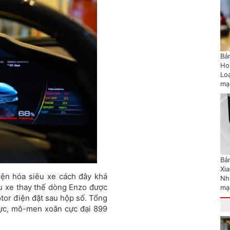
Bản
Ho
Lo
mạ
Bản
Xi
iện hóa siêu xe cách đây khá
Nh
ẫu xe thay thế dòng Enzo được
mạ
tor điện đặt sau hộp số. Tổng
lực, mô-men xoắn cực đại 899