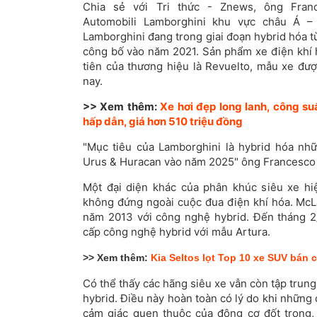
Chia sẻ với Tri thức - Znews, ông Fran
Automobili Lamborghini khu vực châu Á –
Lamborghini đang trong giai đoạn hybrid hóa 
công bố vào năm 2021. Sản phẩm xe điện khí 
tiên của thương hiệu là Revuelto, mẫu xe đượ
nay.
>> Xem thêm:
Xe hơi đẹp long lanh, công su
hấp dẫn, giá hơn 510 triệu đồng
"Mục tiêu của Lamborghini là hybrid hóa nh
Urus & Huracan vào năm 2025" ông Francesco 
Một đại diện khác của phân khúc siêu xe hi
không đứng ngoài cuộc đua điện khí hóa. McLa
năm 2013 với công nghệ hybrid. Đến tháng 2
cấp công nghệ hybrid với mẫu Artura.
>> Xem thêm:
Kia Seltos lọt Top 10 xe SUV bán c
Có thể thấy các hãng siêu xe vẫn còn tập trun
hybrid. Điều này hoàn toàn có lý do khi những
cảm giác quen thuộc của động cơ đốt trong,