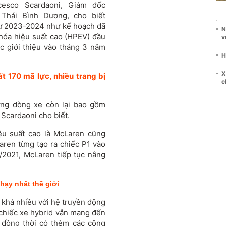
cesco Scardaoni, Giám đốc
 Thái Bình Dương, cho biết
từ 2023-2024 như kế hoạch đã
N
hóa hiệu suất cao (HPEV) đầu
v
c giới thiệu vào tháng 3 năm
H
X
ất 170 mã lực, nhiều trang bị
c
ững dòng xe còn lại bao gồm
Scardaoni cho biết.
ệu suất cao là McLaren cũng
ren từng tạo ra chiếc P1 vào
/2021, McLaren tiếp tục nâng
hạy nhất thế giới
g khá nhiều với hệ truyền động
 chiếc xe hybrid vẫn mang đến
 đồng thời có thêm các công