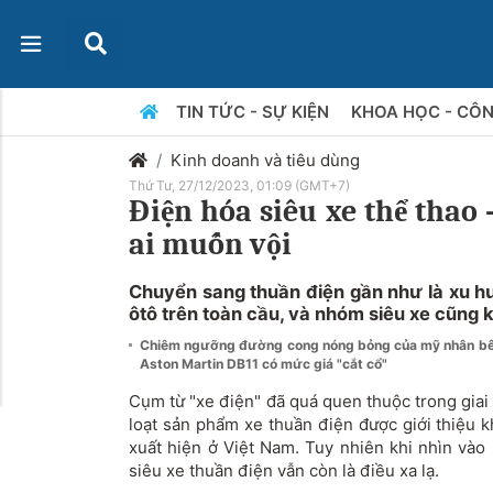
TIN TỨC - SỰ KIỆN
KHOA HỌC - CÔ
Kinh doanh và tiêu dùng
Thứ Tư, 27/12/2023, 01:09 (GMT+7)
Điện hóa siêu xe thể thao
ai muốn vội
Chuyển sang thuần điện gần như là xu h
ôtô trên toàn cầu, và nhóm siêu xe cũng k
Chiêm ngưỡng đường cong nóng bỏng của mỹ nhân bê
Aston Martin DB11 có mức giá "cắt cổ"
Cụm từ "xe điện" đã quá quen thuộc trong giai 
loạt sản phẩm xe thuần điện được giới thiệu k
xuất hiện ở Việt Nam. Tuy nhiên khi nhìn vào
siêu xe thuần điện vẫn còn là điều xa lạ.