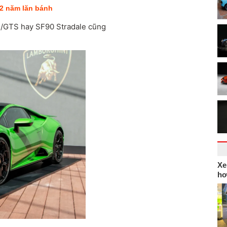
 2 năm lăn bánh
B/GTS hay SF90 Stradale cũng
Xe
hơ