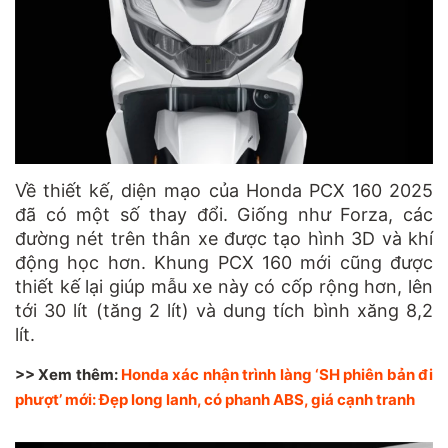
Về thiết kế, diện mạo của Honda PCX 160 2025
đã có một số thay đổi. Giống như Forza, các
đường nét trên thân xe được tạo hình 3D và khí
động học hơn. Khung PCX 160 mới cũng được
thiết kế lại giúp mẫu xe này có cốp rộng hơn, lên
tới 30 lít (tăng 2 lít) và dung tích bình xăng 8,2
lít.
>> Xem thêm:
Honda xác nhận trình làng ‘SH phiên bản đi
phượt’ mới: Đẹp long lanh, có phanh ABS, giá cạnh tranh