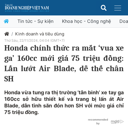
Tin tức - Sự kiện
Khoa học - Công nghệ
Doa
Kinh doanh và tiêu dùng
Thứ Sáu, 22/11/2024, 04:04 (GMT+7)
Honda chính thức ra mắt ‘vua xe
ga’ 160cc mới giá 75 triệu đồng:
Lấn lướt Air Blade, dễ thế chân
SH
Honda vừa tung ra thị trường ‘tân binh’ xe tay ga
160cc sở hữu thiết kế và trang bị lấn át Air
Blade, dân tình săn đón hơn SH với mức giá chỉ
75 triệu đồng.