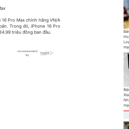
Max
e 16 Pro Max chính hãng VN/A
bản. Trong đó, iPhone 16 Pro
Bản
34.99 triệu đồng ban đầu.
Ho
Lo
mạ
Bản
Xi
Nh
mạ