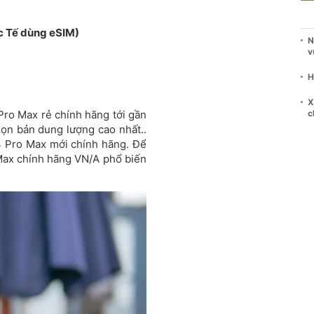
c Tế dùng eSIM)
N
v
H
X
Pro Max rẻ chính hãng tới gần
c
họn bản dung lượng cao nhất..
4 Pro Max mới chính hãng. Để
Max chính hãng VN/A phổ biến