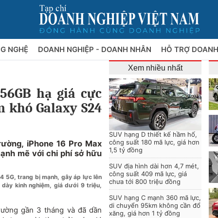
NG NGHỆ
DOANH NGHIỆP - DOANH NHÂN
HỖ TRỢ DOANH
Xem nhiều nhất
56GB hạ giá cực
àm khó Galaxy S24
SUV hạng D thiết kế hầm hố,
công suất 180 mã lực, giá hơn
trường, iPhone 16 Pro Max
1,5 tỷ đồng
ạnh mẽ với chi phí sở hữu
SUV địa hình dài hơn 4,7 mét,
công suất 409 mã lực, giá
4 5G, trang bị mạnh, gây áp lực lên
chưa tới 800 triệu đồng
 dày kinh nghiệm, giá dưới 9 triệu,
SUV hạng C mạnh 360 mã lực,
di chuyển 95km không cần đổ
trường gần 3 tháng và đã dần
xăng, giá hơn 1 tỷ đồng