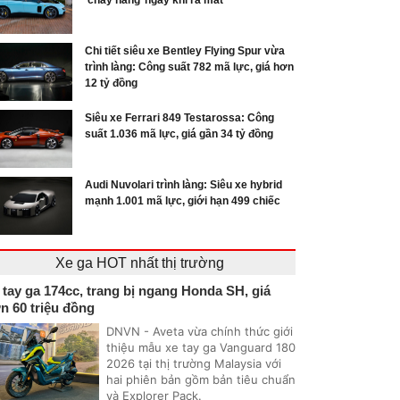
‘cháy hàng’ ngay khi ra mắt
Chi tiết siêu xe Bentley Flying Spur vừa
trình làng: Công suất 782 mã lực, giá hơn
12 tỷ đồng
Siêu xe Ferrari 849 Testarossa: Công
suất 1.036 mã lực, giá gần 34 tỷ đồng
Audi Nuvolari trình làng: Siêu xe hybrid
mạnh 1.001 mã lực, giới hạn 499 chiếc
Xe ga HOT nhất thị trường
 tay ga 174cc, trang bị ngang Honda SH, giá
n 60 triệu đồng
DNVN - Aveta vừa chính thức giới
thiệu mẫu xe tay ga Vanguard 180
2026 tại thị trường Malaysia với
hai phiên bản gồm bản tiêu chuẩn
và Explorer Pack.