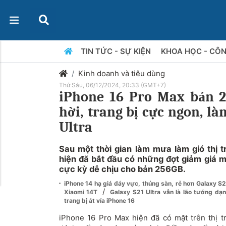
TIN TỨC - SỰ KIỆN
KHOA HỌC - CÔ
Kinh doanh và tiêu dùng
Thứ Sáu, 06/12/2024, 20:33 (GMT+7)
iPhone 16 Pro Max bản 2
hời, trang bị cực ngon, l
Ultra
Sau một thời gian làm mưa làm gió thị 
hiện đã bắt đầu có những đợt giảm giá m
cực kỳ dễ chịu cho bản 256GB.
iPhone 14 hạ giá đáy vực, thủng sàn, rẻ hơn Galaxy S2
/
Xiaomi 14T
Galaxy S21 Ultra vẫn là lão tướng dạn
trang bị át vía iPhone 16
iPhone 16 Pro Max hiện đã có mặt trên thị 