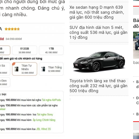
ợi cho người dùng bởi mức giá
Xe sedan hạng D mạnh 639
ảm nhanh chóng. Đáng chú ý,
mã lực, nội thất sang chảnh,
i càng nhiều.
giá gần 600 triệu đồng
Bả
đồ
SUV địa hình dài hơn 5 mét,
công suất 536 mã lực, giá gần
1 tỷ đồng
ba
Toyota trình làng xe thể thao
B
công suất 232 mã lực, giá gần
đ
500 triệu đồng
Đ
C
B