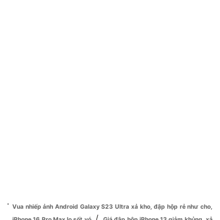
Vua nhiếp ảnh Android Galaxy S23 Ultra xả kho, đập hộp rẻ như cho,
/
iPhone 16 Pro Max lo sốt vó
Giá đập hộp iPhone 13 giảm khủng, xả